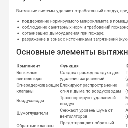
Вытяжные системы удаляют отработанный воздух, вред
поддержание нормируемого микроклимата в помеще
соблюдение санитарных норм и требований пожарно
организацию дымоудаления при пожаре;
разряжение в зонах с источниками загрязнений (кухн
Основные элементы вытяжн
Компонент
Функция
К
Вытяжные
Создают расход воздуха для
П
вентиляторы
удаления загрязнений
(
Огнезадерживающие
Блокируют распространение
К
клапаны
огня и дыма по воздуховодам
(
Транспортируют удаляемый
М
Воздуховоды
воздух
а
Снижают уровень шума от
А
Шумоглушители
вентиляторов
(
Предотвращают обратный
Обратные клапаны
Т