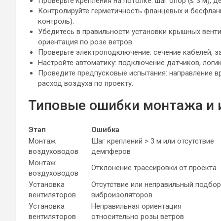
Проверьте крепления на потолке: шаг опор (≤ 3 м),
Контролируйте герметичность фланцевых и бесфлан
контроль).
Убедитесь в правильности установки крышных венти
ориентация по розе ветров.
Проверьте электроподключение: сечение кабелей, з
Настройте автоматику: подключение датчиков, логи
Проведите предпусковые испытания: направление вр
расход воздуха по проекту.
Типовые ошибки монтажа и 
Этап
Ошибка
Монтаж
Шаг креплений > 3 м или отсутствие
воздуховодов
демпферов
Монтаж
Отклонение трассировки от проекта
воздуховодов
Установка
Отсутствие или неправильный подбор
вентиляторов
виброизоляторов
Установка
Неправильная ориентация
вентиляторов
относительно розы ветров