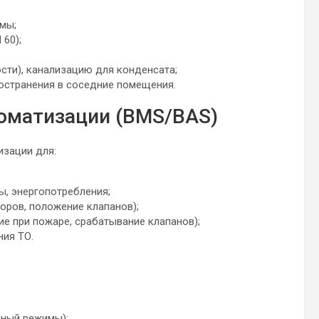
мы;
 60);
сти), канализацию для конденсата;
остранения в соседние помещения.
томатизации (BMS/BAS)
зации для:
ы, энергопотребления;
оров, положение клапанов);
ие при пожаре, срабатывание клапанов);
ния ТО.
йный режимы);