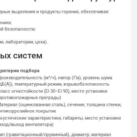
ные выделения и продукты горения, обеспечивая:
ниях;
й безопасности;
и, лаборатории, цеха).
ых систем
ритерии подбора
роизводительность (м³/ч), напор (Па), уровень шума
дБ(А)), температурный режим, взрывобезопасность
ласс огнестойкости (EI 30–EI 90), место установки
противопожарные преграды)
атериал (оцинкованная сталь), сечение, толщина стенки,
нтикоррозийное покрытие
кустические характеристики, габариты, место установки
вход/выход вентилятора)
ип (гравитационный/пружинный), диаметр, материал