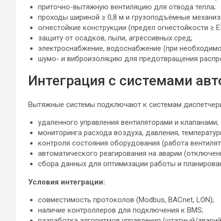
приточно-вытяжную вентиляцию для отвода тепла;
проходы шириной ≥ 0,8 м и грузоподъёмные механиз
огнестойкие конструкции (предел огнестойкости ≥ EI
защиту от осадков, пыли, агрессивных сред;
электроснабжение, водоснабжение (при необходимо
шумо- и виброизоляцию для предотвращения распр
Интеграция с системами ав
Вытяжные системы подключают к системам диспетчери
удаленного управления вентиляторами и клапанами;
мониторинга расхода воздуха, давления, температур
контроля состояния оборудования (работа вентилят
автоматического реагирования на аварии (отключен
сбора данных для оптимизации работы и планирова
Условия интеграции:
совместимость протоколов (Modbus, BACnet, LON);
наличие контроллеров для подключения к BMS;
разработка алгоритмов управления (штатный/авари