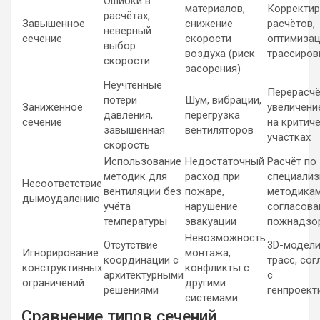
Ошибки в
материалов,
Корректи
расчётах,
Завышенное
снижение
расчётов,
неверный
сечение
скорости
оптимиза
выбор
воздуха (риск
трассиров
скорости
засорения)
Неучтённые
Перерасчё
потери
Шум, вибрации,
Заниженное
увеличени
давления,
перегрузка
сечение
на критич
завышенная
вентиляторов
участках
скорость
Использование
Недостаточный
Расчёт по
методик для
расход при
специали
Несоответствие
вентиляции без
пожаре,
методикам
дымоудалению
учёта
нарушение
согласова
температуры
эвакуации
пожнадзо
Невозможность
Отсутствие
3D-модел
Игнорирование
монтажа,
координации с
трасс, со
конструктивных
конфликты с
архитектурными
с
ограничений
другими
решениями
генпроек
системами
Сравнение типов сечений