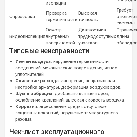
изоляции
Требует
Проверка
Высокая
Опрессовка
отключе
герметичности
точность
системы
Осмотр
Диагностика
Ограниче
Видеоинспекция
внутренних
труднодоступных
длина
поверхностей
участков
обследо
Типовые неисправности
Утечки воздуха:
нарушение герметичности
соединений, механические повреждения, износ
уплотнителей.
Снижение расхода:
засорение, неправильная
настройка арматуры, деформация воздуховодов.
Шум и вибрация:
дисбаланс вентиляторов,
ослабление креплений, высокая скорость воздуха.
Коррозия:
агрессивные среды, отсутствие
защитных покрытий, нарушение температурного
режима.
Чек-лист эксплуатационного