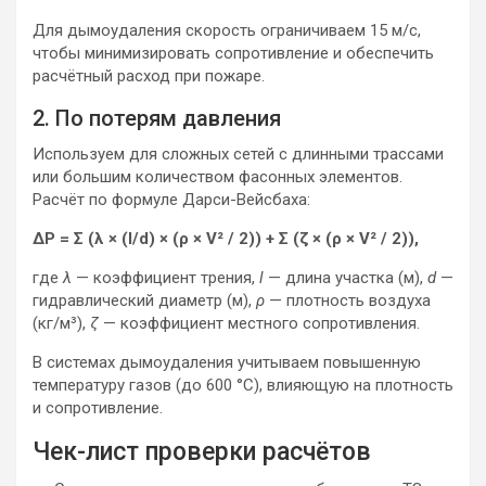
Для дымоудаления скорость ограничиваем 15 м/с,
чтобы минимизировать сопротивление и обеспечить
расчётный расход при пожаре.
2. По потерям давления
Используем для сложных сетей с длинными трассами
или большим количеством фасонных элементов.
Расчёт по формуле Дарси-Вейсбаха:
ΔP = Σ (λ × (l/d) × (ρ × V² / 2)) + Σ (ζ × (ρ × V² / 2)),
где
λ
— коэффициент трения,
l
— длина участка (м),
d
—
гидравлический диаметр (м),
ρ
— плотность воздуха
(кг/м³),
ζ
— коэффициент местного сопротивления.
В системах дымоудаления учитываем повышенную
температуру газов (до 600 °C), влияющую на плотность
и сопротивление.
Чек-лист проверки расчётов