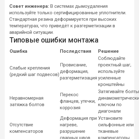
Совет инженера:
В системах дымоудаления
используйте только сертифицированные уплотнители.
Стандартная резина деформируется при высоких
температурах, что приведёт к разгерметизации в
аварийной ситуации.
Типовые ошибки монтажа
Ошибка
Последствия
Решение
Соблюдайте
Провисание,
проектный шаг,
Слабые крепления
деформация,
используйте
(редкий шаг подвесов)
разгерметизация
усиленные
кронштейны
Затягивайте болты
Перекос
Неравномерная
динамометрическ
фланцев, утечки,
затяжка болтов
ключом по
коррозия
диагонали
Деформация при
Установите
Отсутствие
нагреве,
сильфонные или
компенсаторов
разрушение
тканевые
сварных швов
компенсаторы