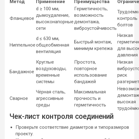
Метод
Применение
Преимущества
Огранич
d ≥ 100 мм,
Герметичность,
Трудоёмк
дымоудаление,
возможность
Фланцевое
контроль
высоконапорные
демонтажа,
болтов
сети
виброустойчивость
Низкая
d ≤ 630 мм,
Быстрый монтаж,
герметичн
Ниппельное
общеобменная
минимум крепежа
для высо
вентиляция
давления
Круглые
Простота,
Низкая
воздуховоды,
повторное
виброусто
Бандажное
временные
использование
риск
системы
бандажей
разгерме
Невозмож
Чёрная сталь,
Максимальная
демонтаж
Сварное
агрессивные
прочность и
высокая
среды
герметичность
трудоёмк
Чек-лист контроля соединений
Проверьте соответствие диаметров и типоразмеров
проекту.