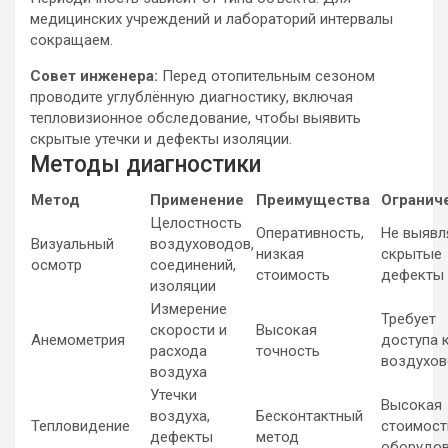
медицинских учреждений и лабораторий интервалы
сокращаем.
Совет инженера:
Перед отопительным сезоном
проводите углублённую диагностику, включая
тепловизионное обследование, чтобы выявить
скрытые утечки и дефекты изоляции.
Методы диагностики
Метод
Применение
Преимущества
Огранич
Целостность
Оперативность,
Не выявл
Визуальный
воздуховодов,
низкая
скрытые
осмотр
соединений,
стоимость
дефекты
изоляции
Измерение
Требует
скорости и
Высокая
Анемометрия
доступа 
расхода
точность
воздухо
воздуха
Утечки
Высокая
воздуха,
Бесконтактный
Тепловидение
стоимост
дефекты
метод
оборудо