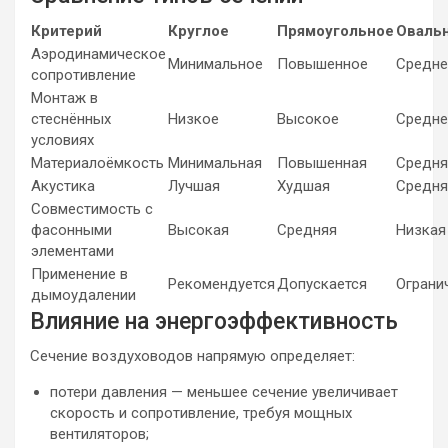
Критерий
Круглое
Прямоугольное
Оваль
Аэродинамическое
Минимальное
Повышенное
Средне
сопротивление
Монтаж в
стеснённых
Низкое
Высокое
Средне
условиях
Материалоёмкость
Минимальная
Повышенная
Средня
Акустика
Лучшая
Худшая
Средня
Совместимость с
фасонными
Высокая
Средняя
Низкая
элементами
Применение в
Рекомендуется
Допускается
Ограни
дымоудалении
Влияние на энергоэффективность
Сечение воздуховодов напрямую определяет:
потери давления — меньшее сечение увеличивает
скорость и сопротивление, требуя мощных
вентиляторов;