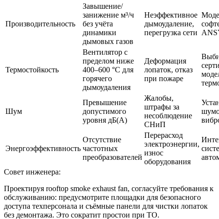
Завышение/
занижение м³/ч
Неэффективное
Моде
Производительность
без учёта
дымоудаление,
софт
динамики
перегрузка сети
ANS
дымовых газов
Вентилятор с
Выби
пределом ниже
Деформация
серт
Термостойкость
400–600 °C для
лопаток, отказ
моде
горячего
при пожаре
терм
дымоудаления
Жалобы,
Превышение
Уста
штрафы за
Шум
допустимого
шумо
несоблюдение
уровня дБ(А)
вибр
СНиП
Перерасход
Отсутствие
Инте
электроэнергии,
Энергоэффективность
частотных
сист
износ
преобразователей
авто
оборудования
Совет инженера:
Проектируя rooftop smoke exhaust fan, согласуйте требования к
обслуживанию: предусмотрите площадки для безопасного
доступа техперсонала и съёмные панели для чистки лопаток
без демонтажа. Это сократит простои при ТО.