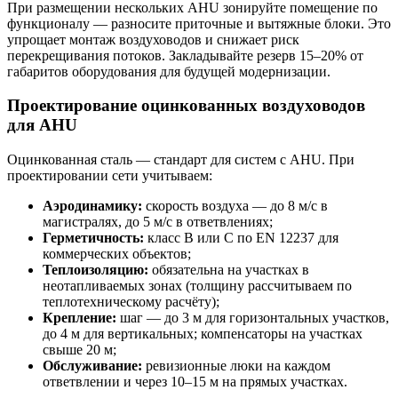
При размещении нескольких AHU зонируйте помещение по
функционалу — разносите приточные и вытяжные блоки. Это
упрощает монтаж воздуховодов и снижает риск
перекрещивания потоков. Закладывайте резерв 15–20% от
габаритов оборудования для будущей модернизации.
Проектирование оцинкованных воздуховодов
для AHU
Оцинкованная сталь — стандарт для систем с AHU. При
проектировании сети учитываем:
Аэродинамику:
скорость воздуха — до 8 м/с в
магистралях, до 5 м/с в ответвлениях;
Герметичность:
класс B или C по EN 12237 для
коммерческих объектов;
Теплоизоляцию:
обязательна на участках в
неотапливаемых зонах (толщину рассчитываем по
теплотехническому расчёту);
Крепление:
шаг — до 3 м для горизонтальных участков,
до 4 м для вертикальных; компенсаторы на участках
свыше 20 м;
Обслуживание:
ревизионные люки на каждом
ответвлении и через 10–15 м на прямых участках.