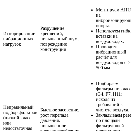
Монтируем AHU
на
виброизолирующ
опоры.
Разрушение
Используем гибк
Игнорирование
креплений,
вставки на
вибрационных
повышенный шум,
воздуховодах.
нагрузок
повреждение
Проводим
конструкций
вибрационный
расчёт для
воздуховодов d >
500 мм.
Подбираем
фильтры по клас
(G4, F7, H11)
исходя из
требований к
Неправильный
Быстрое засорение,
чистоте воздуха.
подбор фильтров
рост перепада
Закладываем рез
(низкий класс
давления,
по площади
или
повышенное
фильтрующей
недостаточная
энергопотребление
поверхности