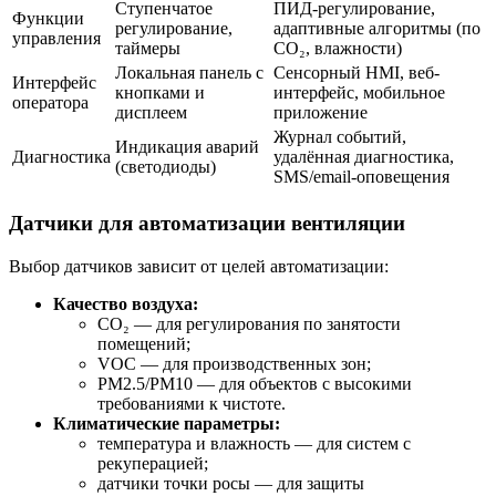
Ступенчатое
ПИД-регулирование,
Функции
регулирование,
адаптивные алгоритмы (по
управления
таймеры
CO₂, влажности)
Локальная панель с
Сенсорный HMI, веб-
Интерфейс
кнопками и
интерфейс, мобильное
оператора
дисплеем
приложение
Журнал событий,
Индикация аварий
Диагностика
удалённая диагностика,
(светодиоды)
SMS/email-оповещения
Датчики для автоматизации вентиляции
Выбор датчиков зависит от целей автоматизации:
Качество воздуха:
CO₂ — для регулирования по занятости
помещений;
VOC — для производственных зон;
PM2.5/PM10 — для объектов с высокими
требованиями к чистоте.
Климатические параметры:
температура и влажность — для систем с
рекуперацией;
датчики точки росы — для защиты