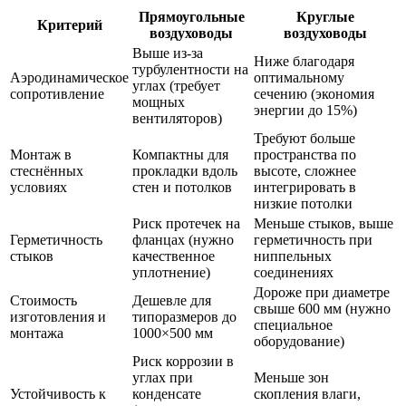
Прямоугольные
Круглые
Критерий
воздуховоды
воздуховоды
Выше из-за
Ниже благодаря
турбулентности на
Аэродинамическое
оптимальному
углах (требует
сопротивление
сечению (экономия
мощных
энергии до 15%)
вентиляторов)
Требуют больше
Монтаж в
Компактны для
пространства по
стеснённых
прокладки вдоль
высоте, сложнее
условиях
стен и потолков
интегрировать в
низкие потолки
Риск протечек на
Меньше стыков, выше
Герметичность
фланцах (нужно
герметичность при
стыков
качественное
ниппельных
уплотнение)
соединениях
Дороже при диаметре
Стоимость
Дешевле для
свыше 600 мм (нужно
изготовления и
типоразмеров до
специальное
монтажа
1000×500 мм
оборудование)
Риск коррозии в
углах при
Меньше зон
Устойчивость к
конденсате
скопления влаги,