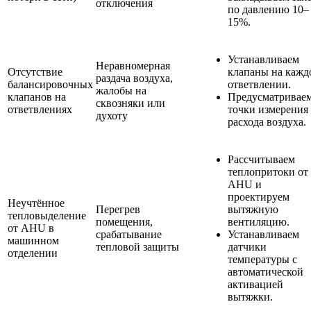
отключения
по давлению 10–
15%.
Устанавливаем
Неравномерная
Отсутствие
клапаны на кажд
раздача воздуха,
балансировочных
ответвлении.
жалобы на
клапанов на
Предусматривае
сквозняки или
ответвлениях
точки измерения
духоту
расхода воздуха.
Рассчитываем
теплопритоки от
AHU и
проектируем
Неучтённое
Перегрев
вытяжную
тепловыделение
помещения,
вентиляцию.
от AHU в
срабатывание
Устанавливаем
машинном
тепловой защиты
датчики
отделении
температуры с
автоматической
активацией
вытяжки.