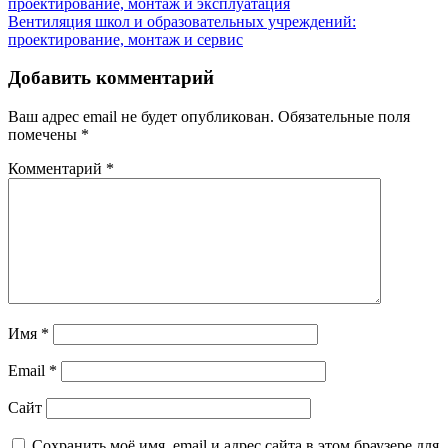
проектирование, монтаж и эксплуатация
по
Вентиляция школ и образовательных учреждений:
записям
проектирование, монтаж и сервис
Добавить комментарий
Ваш адрес email не будет опубликован.
Обязательные поля
помечены
*
Комментарий
*
Имя
*
Email
*
Сайт
Сохранить моё имя, email и адрес сайта в этом браузере для