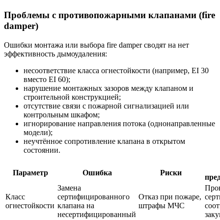
Проблемы с противопожарными клапанами (fire
damper)
Ошибки монтажа или выбора fire damper сводят на нет
эффективность дымоудаления:
несоответствие класса огнестойкости (например, EI 30
вместо EI 60);
нарушение монтажных зазоров между клапаном и
строительной конструкцией;
отсутствие связи с пожарной сигнализацией или
контрольным шкафом;
игнорирование направления потока (однонаправленные
модели);
неучтённое сопротивление клапана в открытом
состоянии.
Параметр
Ошибка
Риски
пре
Замена
Про
Класс
сертифицированного
Отказ при пожаре,
сер
огнестойкости
клапана на
штрафы МЧС
соот
несертифицированный
заку