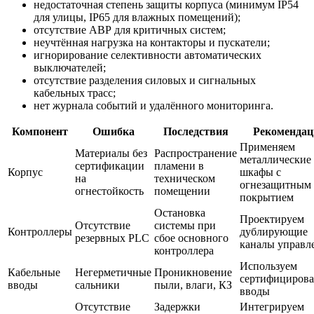
недостаточная степень защиты корпуса (минимум IP54
для улицы, IP65 для влажных помещений);
отсутствие АВР для критичных систем;
неучтённая нагрузка на контакторы и пускатели;
игнорирование селективности автоматических
выключателей;
отсутствие разделения силовых и сигнальных
кабельных трасс;
нет журнала событий и удалённого мониторинга.
Компонент
Ошибка
Последствия
Рекомендац
Применяем
Материалы без
Распространение
металлические
сертификации
пламени в
Корпус
шкафы с
на
техническом
огнезащитным
огнестойкость
помещении
покрытием
Остановка
Проектируем
Отсутствие
системы при
Контроллеры
дублирующие
резервных PLC
сбое основного
каналы управл
контроллера
Используем
Кабельные
Негерметичные
Проникновение
сертифициров
вводы
сальники
пыли, влаги, КЗ
вводы
Отсутствие
Задержки
Интегрируем