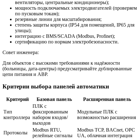
вентиляторы, центральные кондиционеры);
мощность подключаемых электродвигателей (проверяем
по пусковым токам);
резервные линии для масштабирования;
степень защиты корпуса (IP54 для помещений, IP65 для
улицы);
интеграцию с BMS/SCADA (Modbus, Profinet);
сертификацию по нормам электробезопасности.
Совет инженера:
Для объектов с высокими требованиями к надёжности
(больницы, дата-центры) предусматривайте дублированные
цепи питания и АВР.
Критерии выбора панелей автоматики
Критерий
Базовая панель
Расширенная панель
ПЛК с
Тип
фиксированным
Модульные ПЛК с
контроллера
набором входов/
возможностью расширения
выходов
Modbus RTU,
Modbus TCP, BACnet, OPC
Протоколы
релейные сигналы
UA, облачная интеграция