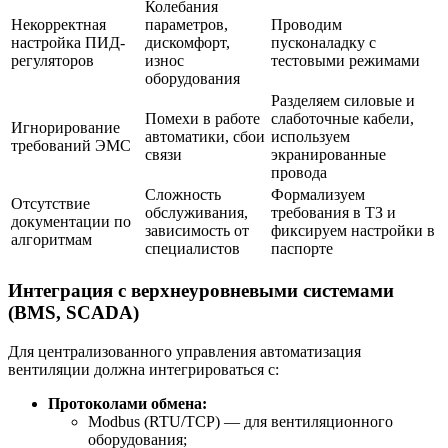
Колебания
Некорректная
параметров,
Проводим
настройка ПИД-
дискомфорт,
пусконаладку с
регуляторов
износ
тестовыми режимами
оборудования
Разделяем силовые и
Помехи в работе
слаботочные кабели,
Игнорирование
автоматики, сбои
используем
требований ЭМС
связи
экранированные
провода
Сложность
Формализуем
Отсутствие
обслуживания,
требования в ТЗ и
документации по
зависимость от
фиксируем настройки в
алгоритмам
специалистов
паспорте
Интеграция с верхнеуровневыми системами
(BMS, SCADA)
Для централизованного управления автоматизация
вентиляции должна интегрироваться с:
Протоколами обмена:
Modbus (RTU/TCP) — для вентиляционного
оборудования;