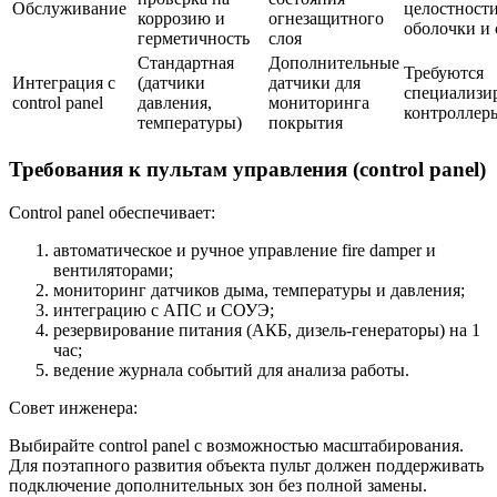
Обслуживание
целостност
коррозию и
огнезащитного
оболочки и
герметичность
слоя
Стандартная
Дополнительные
Требуются
Интеграция с
(датчики
датчики для
специализи
control panel
давления,
мониторинга
контроллер
температуры)
покрытия
Требования к пультам управления (control panel)
Control panel обеспечивает:
автоматическое и ручное управление fire damper и
вентиляторами;
мониторинг датчиков дыма, температуры и давления;
интеграцию с АПС и СОУЭ;
резервирование питания (АКБ, дизель-генераторы) на 1
час;
ведение журнала событий для анализа работы.
Совет инженера:
Выбирайте control panel с возможностью масштабирования.
Для поэтапного развития объекта пульт должен поддерживать
подключение дополнительных зон без полной замены.