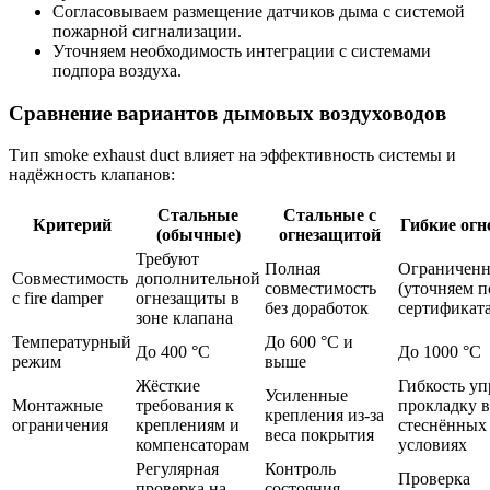
Согласовываем размещение датчиков дыма с системой
пожарной сигнализации.
Уточняем необходимость интеграции с системами
подпора воздуха.
Сравнение вариантов дымовых воздуховодов
Тип smoke exhaust duct влияет на эффективность системы и
надёжность клапанов:
Стальные
Стальные с
Критерий
Гибкие огн
(обычные)
огнезащитой
Требуют
Полная
Ограниченн
Совместимость
дополнительной
совместимость
(уточняем п
с fire damper
огнезащиты в
без доработок
сертификат
зоне клапана
Температурный
До 600 °C и
До 400 °C
До 1000 °C
режим
выше
Жёсткие
Гибкость у
Усиленные
Монтажные
требования к
прокладку в
крепления из-за
ограничения
креплениям и
стеснённых
веса покрытия
компенсаторам
условиях
Регулярная
Контроль
Проверка
проверка на
состояния