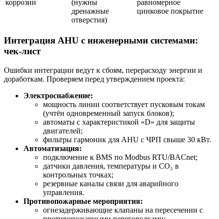
коррозии
(нужны
равномерное
дренажные
цинковое покрытие
отверстия)
Интеграция AHU с инженерными системами:
чек-лист
Ошибки интеграции ведут к сбоям, перерасходу энергии и
доработкам. Проверяем перед утверждением проекта:
Электроснабжение:
мощность линии соответствует пусковым токам
(учтён одновременный запуск блоков);
автоматы с характеристикой «D» для защиты
двигателей;
фильтры гармоник для AHU с ЧРП свыше 30 кВт.
Автоматизация:
подключение к BMS по Modbus RTU/BACnet;
датчики давления, температуры и CO₂ в
контрольных точках;
резервные каналы связи для аварийного
управления.
Противопожарные мероприятия:
огнезадерживающие клапаны на пересечении с
противопожарными перегородками;