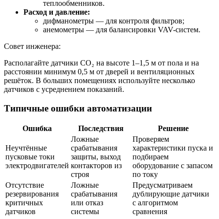
теплообменников.
Расход и давление:
дифманометры — для контроля фильтров;
анемометры — для балансировки VAV-систем.
Совет инженера:
Располагайте датчики CO₂ на высоте 1–1,5 м от пола и на
расстоянии минимум 0,5 м от дверей и вентиляционных
решёток. В больших помещениях используйте несколько
датчиков с усреднением показаний.
Типичные ошибки автоматизации
Ошибка
Последствия
Решение
Ложные
Проверяем
Неучтённые
срабатывания
характеристики пуска и
пусковые токи
защиты, выход
подбираем
электродвигателей
контакторов из
оборудование с запасом
строя
по току
Отсутствие
Ложные
Предусматриваем
резервирования
срабатывания
дублирующие датчики
критичных
или отказ
с алгоритмом
датчиков
системы
сравнения