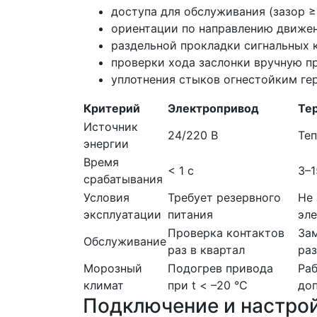
доступа для обслуживания (зазор ≥
ориентации по направлению движени
раздельной прокладки сигнальных 
проверки хода заслонки вручную п
уплотнения стыков огнестойким гер
Критерий
Электропривод
Те
Источник
24/220 В
Те
энергии
Время
< 1 с
3–1
срабатывания
Условия
Требует резервного
Не 
эксплуатации
питания
эл
Проверка контактов
Зам
Обслуживание
раз в квартал
раз
Морозный
Подогрев привода
Раб
климат
при t < –20 °C
до
Подключение и настро