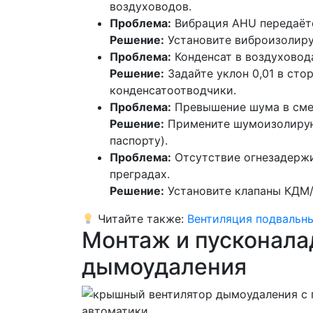
воздуховодов.
Проблема:
Вибрация AHU передаётс
Решение:
Установите виброизолиру
Проблема:
Конденсат в воздуховод
Решение:
Задайте уклон 0,01 в сто
конденсатоотводчики.
Проблема:
Превышение шума в сме
Решение:
Примените шумоизолирую
паспорту).
Проблема:
Отсутствие огнезадерж
преградах.
Решение:
Установите клапаны КДМ/
Читайте также:
Вентиляция подвальн
Монтаж и пусконала
дымоудаления