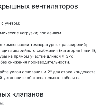
 крышных вентиляторов
 с учётом:
мические нагрузки; применяем
для компенсации температурных расширений;
щита аварийного снабжения (категория I или II);
уры на прямом участке длиной ≥ 3×d;
 без снижения производительности.
йте уклон основания ≥ 2° для стока конденсата.
й установите обогревательные кабели на
ых клапанов
м: