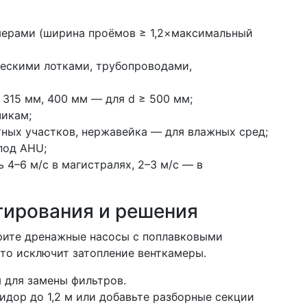
ерами (ширина проёмов ≥ 1,2×максимальный
ческими лотками, трубопроводами,
 315 мм, 400 мм — для d ≥ 500 мм;
чикам;
тных участков, нержавейка — для влажных сред;
под AHU;
 4–6 м/с в магистралях, 2–3 м/с — в
тирования и решения
рите дренажные насосы с поплавковыми
то исключит затопление венткамеры.
для замены фильтров.
дор до 1,2 м или добавьте разборные секции