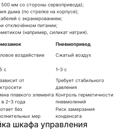
 500 мм со стороны сервопривода);
я дыма (по стрелке на корпусе);
кабелей с экранированием;
ри отключённом питании;
метиком (например, силикат натрия).
рмозамок
Пневмопривод
пловое воздействие
Сжатый воздух
5 с
1–3 с
зависит от
Требует стабильного
ектросети
давления
ена плавкого элемента
Контроль герметичности
 в 2–3 года
пневмолиний
отает без
Риск замерзания
полнительных мер
конденсата
йка шкафа управления