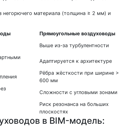
з негорючего материала (толщина ≥ 2 мм) и
воды
Прямоугольные воздуховоды
Выше из-за турбулентности
дартными
Адаптируется к архитектуре
Рёбра жёсткости при ширине >
пления
600 мм
рез
Сложности с угловыми зонами
и
Риск резонанса на больших
плоскостях
уховодов в BIM-модель: