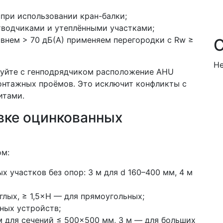
при использовании кран-балки;
тводчиками и утеплёнными участками;
овнем > 70 дБ(А) применяем перегородки с Rw ≥
Не
суйте с генподрядчиком расположение AHU
онтажных проёмов. Это исключит конфликты с
итами.
вке оцинкованных
ом:
 участков без опор: 3 м для d 160–400 мм, 4 м
глых, ≥ 1,5×H — для прямоугольных;
жных устройств;
м для сечений ≤ 500×500 мм, 3 м — для больших