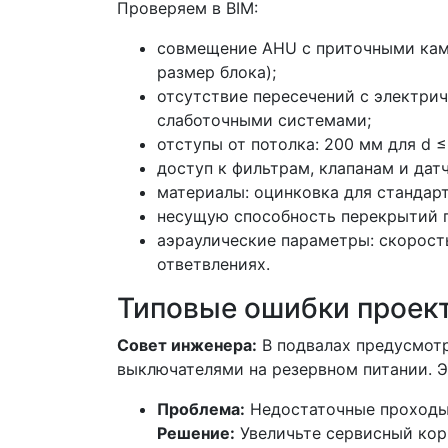
Проверяем в BIM:
совмещение AHU с приточными кам
размер блока);
отсутствие пересечений с электри
слаботочными системами;
отступы от потолка: 200 мм для d ≤
доступ к фильтрам, клапанам и дат
материалы: оцинковка для стандар
несущую способность перекрытий 
аэраулические параметры: скорость
ответвлениях.
Типовые ошибки проек
Совет инженера:
В подвалах предусмот
выключателями на резервном питании. Э
Проблема:
Недостаточные проходы 
Решение:
Увеличьте сервисный кори