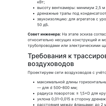
кВт;
высоту венткамеры: минимум 2,5 м 
дренажные трапы под конденсатоо
звукоизоляцию: для агрегатов с ур
50 дБ.
Совет инженера:
На этапе эскиза согла
относительно несущих конструкций и м
трубопроводами или электрическими щ
Требования к трассиро
воздуховодов
Проектируем сети воздуховодов с учёт
максимальной длины горизонтальных
— для d 500–800 мм;
радиуса поворотов: ≥ 1,5×D для кру
уклона 0,01–0,015 в сторону дрена
расстояния между фланцами: до 2 