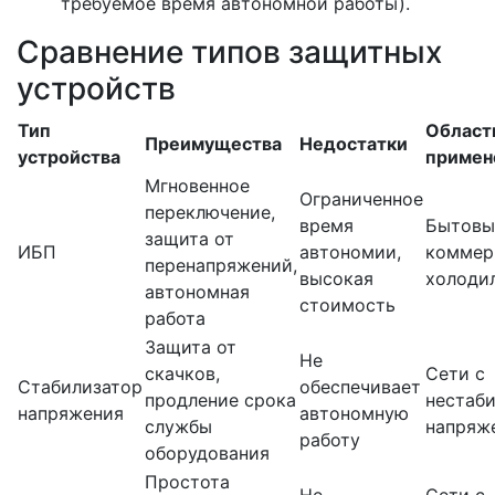
требуемое время автономной работы).
Сравнение типов защитных
устройств
Тип
Област
Преимущества
Недостатки
устройства
примен
Мгновенное
Ограниченное
переключение,
время
Бытовы
защита от
ИБП
автономии,
коммер
перенапряжений,
высокая
холоди
автономная
стоимость
работа
Защита от
Не
скачков,
Сети с
Стабилизатор
обеспечивает
продление срока
нестаб
напряжения
автономную
службы
напряж
работу
оборудования
Простота