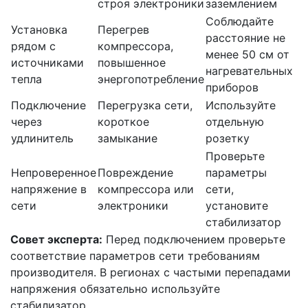
строя электроники
заземлением
Соблюдайте
Установка
Перегрев
расстояние не
рядом с
компрессора,
менее 50 см от
источниками
повышенное
нагревательных
тепла
энергопотребление
приборов
Подключение
Перегрузка сети,
Используйте
через
короткое
отдельную
удлинитель
замыкание
розетку
Проверьте
Непроверенное
Повреждение
параметры
напряжение в
компрессора или
сети,
сети
электроники
установите
стабилизатор
Совет эксперта:
Перед подключением проверьте
соответствие параметров сети требованиям
производителя. В регионах с частыми перепадами
напряжения обязательно используйте
стабилизатор.