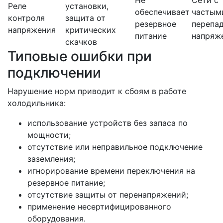
Не
Сети с
Реле
установки,
обеспечивает
частым
контроля
защита от
резервное
перепа
напряжения
критических
питание
напряж
скачков
Типовые ошибки при
подключении
Нарушение норм приводит к сбоям в работе
холодильника:
использование устройств без запаса по
мощности;
отсутствие или неправильное подключение
заземления;
игнорирование времени переключения на
резервное питание;
отсутствие защиты от перенапряжений;
применение несертифицированного
оборудования.