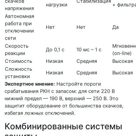
скачков
Стабилизация
нагрузки
+ фильтр
напряжения
Автономная
работа при
Нет
Нет
Да
отключении
сети
Скорость
Мгновенн
До 0,1 с
10 мс – 1 с
реакции
(on-line)
Стоимость
Низкая
Средняя
Высокая
Сложность
Низкая
Средняя
Высокая
установки
Экспертное мнение:
Настройте пороги
срабатывания РКН с запасом: для сети 220 В
нижний предел — 190 В, верхний — 250 В. Это
защитит оборудование от большинства скачков,
избегая ложных отключений.
Комбинированные системы