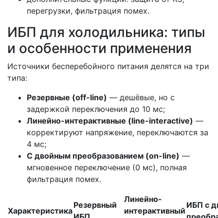
перегрузки, фильтрация помех.
ИБП для холодильника: типы
и особенности применения
Источники бесперебойного питания делятся на три
типа:
Резервные (off-line)
— дешёвые, но с
задержкой переключения до 10 мс;
Линейно-интерактивные (line-interactive)
—
корректируют напряжение, переключаются за
4 мс;
С двойным преобразованием (on-line)
—
мгновенное переключение (0 мс), полная
фильтрация помех.
Линейно-
Резервный
ИБП с 
Характеристика
интерактивный
ИБП
преобр