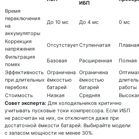
ИБП
Время
переключения
До 10 мс
До 4 мс
0 мс
на
аккумуляторы
Коррекция
Отсутствует
Ступенчатая
Плавна
напряжения
Фильтрация
Базовая
Расширенная
Полная
помех
Эффективность
Ограничена
Ограничена
Оптимал
при длительных
ёмкостью
ёмкостью
длител
перебоях
батарей
батарей
работы
Стоимость
Низкая
Средняя
Высока
Совет эксперта:
Для холодильников критично
учитывать пусковые токи компрессора. Если ИБП
не рассчитан на них, он отключится даже при
достаточной ёмкости батарей. Выбирайте модели
с запасом мощности не менее 30%.