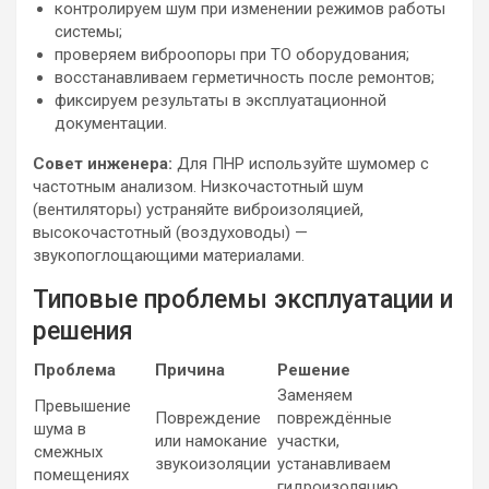
контролируем шум при изменении режимов работы
системы;
проверяем виброопоры при ТО оборудования;
восстанавливаем герметичность после ремонтов;
фиксируем результаты в эксплуатационной
документации.
Совет инженера:
Для ПНР используйте шумомер с
частотным анализом. Низкочастотный шум
(вентиляторы) устраняйте виброизоляцией,
высокочастотный (воздуховоды) —
звукопоглощающими материалами.
Типовые проблемы эксплуатации и
решения
Проблема
Причина
Решение
Заменяем
Превышение
Повреждение
повреждённые
шума в
или намокание
участки,
смежных
звукоизоляции
устанавливаем
помещениях
гидроизоляцию