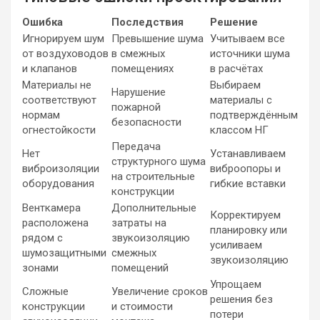
Ошибка
Последствия
Решение
Игнорируем шум
Превышение шума
Учитываем все
от воздуховодов
в смежных
источники шума
и клапанов
помещениях
в расчётах
Материалы не
Выбираем
Нарушение
соответствуют
материалы с
пожарной
нормам
подтверждённым
безопасности
огнестойкости
классом НГ
Передача
Нет
Устанавливаем
структурного шума
виброизоляции
виброопоры и
на строительные
оборудования
гибкие вставки
конструкции
Венткамера
Дополнительные
Корректируем
расположена
затраты на
планировку или
рядом с
звукоизоляцию
усиливаем
шумозащитными
смежных
звукоизоляцию
зонами
помещений
Упрощаем
Сложные
Увеличение сроков
решения без
конструкции
и стоимости
потери