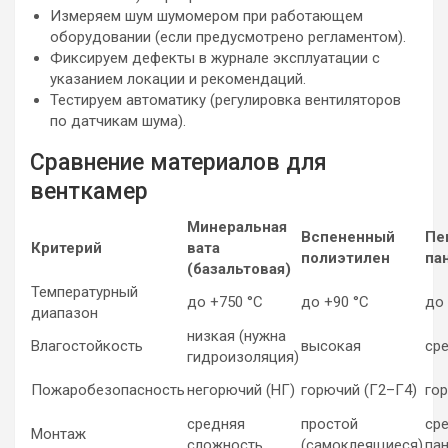
Измеряем шум шумомером при работающем
оборудовании (если предусмотрено регламентом).
Фиксируем дефекты в журнале эксплуатации с
указанием локации и рекомендаций.
Тестируем автоматику (регулировка вентиляторов
по датчикам шума).
Сравнение материалов для
венткамер
Минеральная
Вспененный
Пе
Критерий
вата
полиэтилен
па
(базальтовая)
Температурный
до +750 °C
до +90 °C
до 
диапазон
низкая (нужна
Влагостойкость
высокая
ср
гидроизоляция)
Пожаробезопасность
негорючий (НГ)
горючий (Г2–Г4)
го
средняя
простой
ср
Монтаж
сложность
(самоклеящиеся)
пан