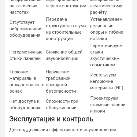
на ключевых
через конструкции
акустическому
частотах
расчёту
Передача
Устанавливаем
Отсутствует
структурного шума
резиновые
виброизоляция
на строительные
опоры и гибкие
оборудования
конструкции
вставки
Герметизируем
Негерметичные
Снижение общей
стыки
стыки панелей
звукоизоляции
акустическим
герметиком
Горючие
Нарушение
Используем
материалы в
требований
негорючие
пожароопасных
пожарной
материалы (НГ)
зонах
безопасности
Проектируем
Нет доступа к
Сложности при
съёмные панели
оборудованию
обслуживании
и люки
Эксплуатация и контроль
Для поддержания эффективности звукоизоляции: