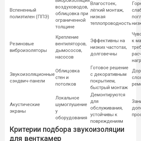
Виброизоляция
Влагостоек,
Гор
воздуховодов,
Вспененный
лёгкий монтаж,
сла
облицовка при
полиэтилен (ППЭ)
низкая
пог
ограниченной
теплопроводность
низ
толщине
Чув
Крепление
Эффективны на
к м
Резиновые
вентиляторов,
низких частотах,
тре
виброизоляторы
дымососов,
долговечны
рас
насосов
наг
Готовое решение
Облицовка
Дор
Звукоизоляционные
с декоративным
стен и
сло
сэндвич-панели
покрытием,
потолков
рем
быстрый монтаж
Демонтируются
Локальное
для
Зан
Акустические
шумоглушение
обслуживания,
доп
экраны
у
устойчивы к
про
оборудования
повреждениям
Критерии подбора звукоизоляции
для венткамер