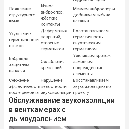
Износ
Появление
Меняем виброопоры,
виброопор,
структурного
добавляем гибкие
жёсткие
шума
вставки
контакты
Деформация
Восстанавливаем
Ухудшение
покрытий,
герметичность
герметичности
старение
акустическим
стыков
герметиков
герметиком
Усиливаем крепёж,
Вибрация
Ослабление
заменяем
защитных
креплений
повреждённые
панелей
элементы
Снижение
Нарушение
Восстанавливаем
эффективности
целостности
звукоизоляцию по
после ремонта
звукоизоляции
проекту
Обслуживание звукоизоляции
в венткамерах с
дымоудалением