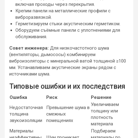
включая проходы через перекрытия.
Крепим панели на металлические профили с
виброразвязкой.
Герметизируем стыки акустическим герметиком.
Оборудуем съёмные панели с уплотнениями для
обслуживания.
Совет инженера:
Для низкочастотного шума
(вентиляторы, дымососы) комбинируем
виброизоляторы с минеральной ватой толщиной ≥100
мм. Устанавливаем акустические экраны рядом с
источниками шума.
Типовые ошибки и их последствия
Ошибка
Риск
Решение
Увеличиваем
Недостаточная
Превышение шума в
толщину или
толщина
смежных
плотность
звукоизоляции
помещениях
материала
Материалы
Подбираем
неэффективны
Шум проникает
материалы по