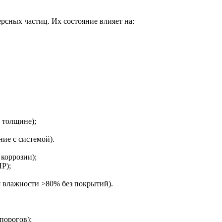
рсных частиц. Их состояние влияет на:
 толщине);
ие с системой).
 коррозии);
Р);
я влажности >80% без покрытий).
порогов);