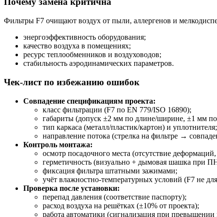
Почему замена критична
Фильтры F7 очищают воздух от пыли, аллергенов и мелкодиспе
энергоэффективность оборудования;
качество воздуха в помещениях;
ресурс теплообменников и воздуховодов;
стабильность аэродинамических параметров.
Чек-лист по избежанию ошибок
Совпадение спецификациям проекта:
класс фильтрации (F7 по EN 779/ISO 16890);
габариты (допуск ±2 мм по длине/ширине, ±1 мм по
тип каркаса (металл/пластик/картон) и уплотнителя;
направление потока (стрелка на фильтре → совпаден
Контроль монтажа:
осмотр посадочного места (отсутствие деформаций,
герметичность (визуально + дымовая шашка при ПН
фиксация фильтра штатными зажимами;
учёт влажностно-температурных условий (F7 не дл
Проверка после установки:
перепад давления (соответствие паспорту);
расход воздуха на решётках (±10% от проекта);
работа автоматики (сигнализация при превышении 