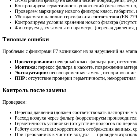
Осматриваем фильтр на механические повреждения, дефо
Контролируем герметичность уплотнений (исключаем под
Проверяем маркировку нового фильтра: класс, габариты, 
Убеждаемся в наличии сертификата соответствия (EN 779
Контролируем условия хранения нового фильтра (отсутст
Фиксируем дату замены и параметры (перепад давления, р
Типовые ошибки
Проблемы с фильтрами F7 возникают из-за нарушений на этапа
Проектирования:
неверный класс фильтрации, отсутств
Монтажа:
перекос фильтра в кассете, повреждение матер
Эксплуатации:
несвоевременная замена, игнорирование 
ПНР:
отсутствие проверки герметичности, некорректная 
Контроль после замены
Проверяем:
Перепад давления (должен соответствовать паспортным з
Расход воздуха через фильтр (корректируем производител
Герметичность установки (отсутствие подсосов по периме
Работу автоматики: корректность отображения данных, с
При требованиях к чистоте воздуха — проводим аэрозол