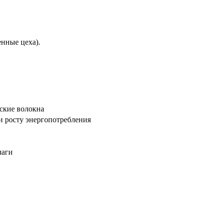
нные цеха).
еские волокна
и росту энергопотребления
лаги