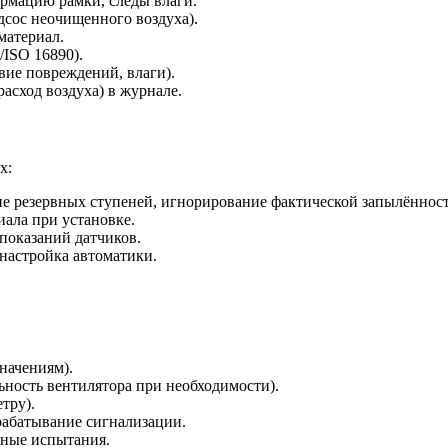
рмацию рамки, следы влаги.
сос неочищенного воздуха).
материал.
/ISO 16890).
вие повреждений, влаги).
асход воздуха) в журнале.
х:
ие резервных ступеней, игнорирование фактической запылённост
иала при установке.
показаний датчиков.
настройка автоматики.
начениям).
ьность вентилятора при необходимости).
тру).
рабатывание сигнализации.
ьные испытания.