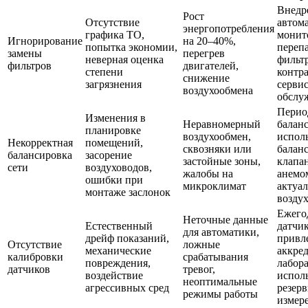
Внедр
Рост
Отсутствие
автом
энергопотребления
графика ТО,
монит
Игнорирование
на 20–40%,
попытка экономии,
перепа
замены
перегрев
неверная оценка
фильт
фильтров
двигателей,
степени
контра
снижение
загрязнения
серви
воздухообмена
обслу
Перио
Изменения в
Неравномерный
баланс
планировке
воздухообмен,
испол
Некорректная
помещений,
сквозняки или
балан
балансировка
засорение
застойные зоны,
клапа
сети
воздуховодов,
жалобы на
анемо
ошибки при
микроклимат
актуа
монтаже заслонок
возду
Ежего
Неточные данные
Естественный
датчик
для автоматики,
дрейф показаний,
привл
Отсутствие
ложные
механические
аккре
калибровки
срабатывания
повреждения,
лабор
датчиков
тревог,
воздействие
испол
неоптимальные
агрессивных сред
резер
режимы работы
измер