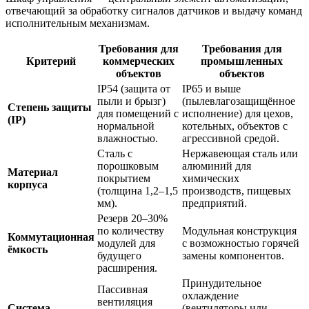
отвечающий за обработку сигналов датчиков и выдачу команд
исполнительным механизмам.
Требования для
Требования для
Критерий
коммерческих
промышленных
объектов
объектов
IP54 (защита от
IP65 и выше
пыли и брызг)
(пылевлагозащищённое
Степень защиты
для помещений с
исполнение) для цехов,
(IP)
нормальной
котельных, объектов с
влажностью.
агрессивной средой.
Сталь с
Нержавеющая сталь или
порошковым
алюминий для
Материал
покрытием
химических
корпуса
(толщина 1,2–1,5
производств, пищевых
мм).
предприятий.
Резерв 20–30%
по количеству
Модульная конструкция
Коммутационная
модулей для
с возможностью горячей
ёмкость
будущего
замены компонентов.
расширения.
Принудительное
Пассивная
охлаждение
вентиляция
Система
(вентиляторы или