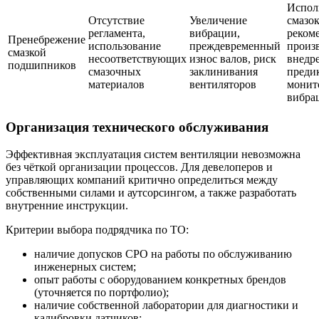
Испол
Отсутствие
Увеличение
смазок
регламента,
вибрации,
реком
Пренебрежение
использование
преждевременный
произ
смазкой
несоответствующих
износ валов, риск
внедр
подшипников
смазочных
заклинивания
преди
материалов
вентиляторов
монит
вибра
Организация технического обслуживания
Эффективная эксплуатация систем вентиляции невозможна
без чёткой организации процессов. Для девелоперов и
управляющих компаний критично определиться между
собственными силами и аутсорсингом, а также разработать
внутренние инструкции.
Критерии выбора подрядчика по ТО:
наличие допусков СРО на работы по обслуживанию
инженерных систем;
опыт работы с оборудованием конкретных брендов
(уточняется по портфолио);
наличие собственной лаборатории для диагностики и
калибровки датчиков;