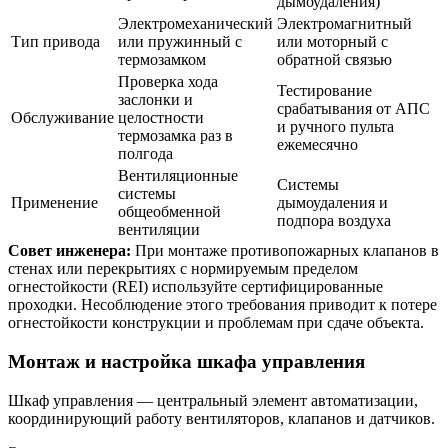
дымоудаления)
Электромеханический
Электромагнитный
Тип привода
или пружинный с
или моторный с
термозамком
обратной связью
Проверка хода
Тестирование
заслонки и
срабатывания от АПС
Обслуживание
целостности
и ручного пульта
термозамка раз в
ежемесячно
полгода
Вентиляционные
Системы
системы
Применение
дымоудаления и
общеобменной
подпора воздуха
вентиляции
Совет инженера:
При монтаже противопожарных клапанов в
стенах или перекрытиях с нормируемым пределом
огнестойкости (REI) используйте сертифицированные
проходки. Несоблюдение этого требования приводит к потере
огнестойкости конструкции и проблемам при сдаче объекта.
Монтаж и настройка шкафа управления
Шкаф управления — центральный элемент автоматизации,
координирующий работу вентиляторов, клапанов и датчиков.