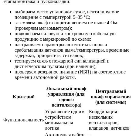
Этапы монтажа и пусконаладки:
выбираем место установки: сухое, вентилируемое
помещение с температурой 5–35 °C;
заземляем шкаф с сопротивлением не выше 4 Ом
(проверяем мегаомметром);
подключаем силовую и контрольную кабельную
продукцию с маркировкой по схеме;
настраиваем параметры автоматики: пороги
срабатывания датчиков дыма/температуры, временные
задержки, приоритеты сигналов;
тестируем связь с пожарной сигнализацией и
диспетчерским пультом (при наличии);
проверяем резервное питание (ИБП) на соответствие
времени автономной работы.
Локальный шкаф
Центральный
управления (для
Критерий
шкаф управления
одного
(для системы)
вентилятора)
Управление одним
Координация
устройством,
нескольких
Функциональность
минимальная
вентиляторов,
логика
клапанов, датчиков
Автономная работа