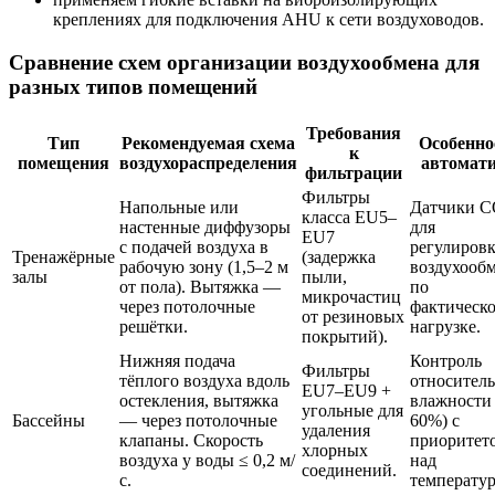
креплениях для подключения AHU к сети воздуховодов.
Сравнение схем организации воздухообмена для
разных типов помещений
Требования
Тип
Рекомендуемая схема
Особенно
к
помещения
воздухораспределения
автомат
фильтрации
Фильтры
Напольные или
Датчики C
класса EU5–
настенные диффузоры
для
EU7
с подачей воздуха в
регулиров
Тренажёрные
(задержка
рабочую зону (1,5–2 м
воздухооб
залы
пыли,
от пола). Вытяжка —
по
микрочастиц
через потолочные
фактическ
от резиновых
решётки.
нагрузке.
покрытий).
Нижняя подача
Контроль
Фильтры
тёплого воздуха вдоль
относител
EU7–EU9 +
остекления, вытяжка
влажности 
угольные для
Бассейны
— через потолочные
60%) с
удаления
клапаны. Скорость
приоритет
хлорных
воздуха у воды ≤ 0,2 м/
над
соединений.
с.
температур