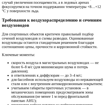
случай увеличения посещаемости, а в ледовых аренах
фокусируемся на точном поддержании температуры +8…+12
°C у поверхности льда.
Требования к воздухораспределению и сечениям
воздуховодов
Для спортивных объектов критичен правильный подбор
сечений воздуховодов и схемы разводки. Оцинкованные
воздуховоды остаются стандартным решением благодаря
соотношению цены, прочности и коррозионной стойкости.
Ключевые моменты:
скорость воздуха в магистральных воздуховодах — не
более 6–8 м/с (для минимизации шума и потерь
давления);
в ответвлениях к диффузорам — до 3–4 м/с;
для бассейнов используем воздуховоды из нержавеющей
стали или с внутренним антикоррозионным покрытием;
учитываем габариты приточных установок — в
механических помещениях предусматриваем зоны
обслуживания (не менее 1 м перед фронтальной
панелью AHU);
применяем гибкие вставки на виброизолирующих