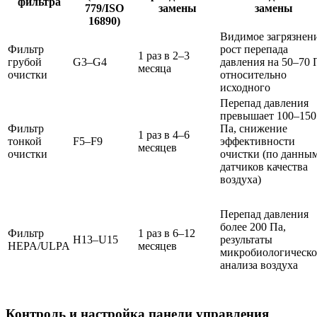
фильтра
779/ISO
замены
замены
16890)
Видимое загрязнени
Фильтр
рост перепада
1 раз в 2–3
грубой
G3–G4
давления на 50–70 
месяца
очистки
относительно
исходного
Перепад давления
превышает 100–150
Фильтр
Па, снижение
1 раз в 4–6
тонкой
F5–F9
эффективности
месяцев
очистки
очистки (по данны
датчиков качества
воздуха)
Перепад давления
более 200 Па,
Фильтр
1 раз в 6–12
H13–U15
результаты
HEPA/ULPA
месяцев
микробиологическо
анализа воздуха
Контроль и настройка панели управления