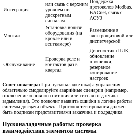
Поддержка
или связь с верхним
протоколов Modbus,
Интеграция
уровнем по
BACnet, связь с
дискретным
АСУЗ
сигналам
Установка вблизи
Размещение в
оборудования (на
Монтаж
электрощитовой или
кровле или в
диспетчерской
венткамере)
Диагностика ПЛК,
обновление
Проверка реле и
прошивки,
Обслуживание
контактов раз в
резервное
квартал
копирование
настроек
Совет инженера:
При пусконаладке шкафа управления
обязательно смоделируйте аварийные сценарии (например,
отключение основного питания или сигнал от датчика
задымления). Это позволит выявить ошибки в логике работы
системы до сдачи объекта. Протокол тестирования должен
быть подписан представителями заказчика и подрядчика.
Пусконаладочные работы: проверка
взаимодействия элементов системы