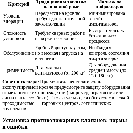
Традиционный монтаж
Монтаж на
Критерий
на опорной раме
виброопорах
Передаётся на кровлю,
Минимизирована
Уровень
требует дополнительной
за счёт
вибрации
звукоизоляции
амортизаторов
Быстрый монтаж
Сложность
Требует сварных работ и
без «мокрых»
установки
выверки по уровню
процессов
Удобный доступ к узлам,
Необходим
Обслуживание
но высокая нагрузка на
контроль состояния
крепления
амортизаторов
Для оборудования
Для тяжёлых
Применимость
средней массы (до
вентиляторов (от 200 кг)
150–180 кг)
Совет инженера:
При монтаже вентиляторов на
эксплуатируемой кровле предусмотрите защиту оборудования
от механических повреждений (например, ограждения или
сигнальные столбики). Это актуально для объектов с высокой
проходимостью — торговых центров, логистических
комплексов.
Установка противопожарных клапанов: нормы
и ошибки