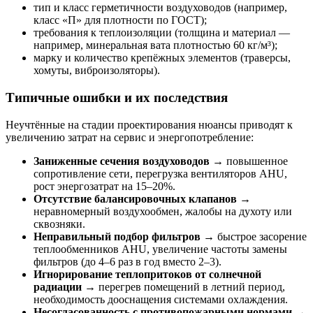
тип и класс герметичности воздуховодов (например,
класс «П» для плотности по ГОСТ);
требования к теплоизоляции (толщина и материал —
например, минеральная вата плотностью 60 кг/м³);
марку и количество крепёжных элементов (траверсы,
хомуты, виброизоляторы).
Типичные ошибки и их последствия
Неучтённые на стадии проектирования нюансы приводят к
увеличению затрат на сервис и энергопотребление:
Заниженные сечения воздуховодов
→ повышенное
сопротивление сети, перегрузка вентиляторов AHU,
рост энергозатрат на 15–20%.
Отсутствие балансировочных клапанов
→
неравномерный воздухообмен, жалобы на духоту или
сквозняки.
Неправильный подбор фильтров
→ быстрое засорение
теплообменников AHU, увеличение частоты замены
фильтров (до 4–6 раз в год вместо 2–3).
Игнорирование теплопритоков от солнечной
радиации
→ перегрев помещений в летний период,
необходимость дооснащения системами охлаждения.
Несогласованность с противопожарными нормами
→