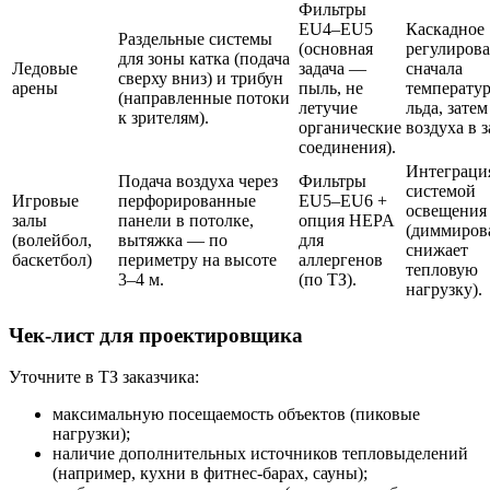
Фильтры
EU4–EU5
Каскадное
Раздельные системы
(основная
регулирова
для зоны катка (подача
Ледовые
задача —
сначала
сверху вниз) и трибун
арены
пыль, не
температу
(направленные потоки
летучие
льда, затем
к зрителям).
органические
воздуха в з
соединения).
Интеграци
Подача воздуха через
Фильтры
системой
Игровые
перфорированные
EU5–EU6 +
освещения
залы
панели в потолке,
опция HEPA
(диммиров
(волейбол,
вытяжка — по
для
снижает
баскетбол)
периметру на высоте
аллергенов
тепловую
3–4 м.
(по ТЗ).
нагрузку).
Чек-лист для проектировщика
Уточните в ТЗ заказчика:
максимальную посещаемость объектов (пиковые
нагрузки);
наличие дополнительных источников тепловыделений
(например, кухни в фитнес-барах, сауны);