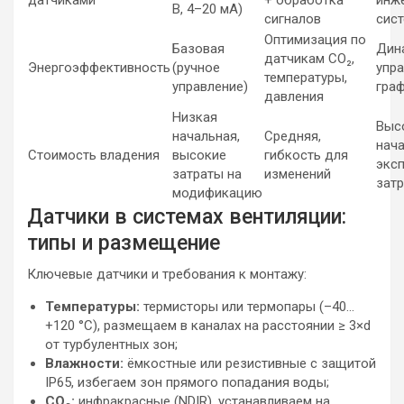
датчиками
+ обработка
инж
В, 4–20 мА)
сигналов
сис
Оптимизация по
Базовая
Дин
датчикам CO₂,
Энергоэффективность
(ручное
упра
температуры,
управление)
гра
давления
Низкая
Выс
начальная,
Средняя,
нача
Стоимость владения
высокие
гибкость для
экс
затраты на
изменений
зат
модификацию
Датчики в системах вентиляции:
типы и размещение
Ключевые датчики и требования к монтажу:
Температуры:
термисторы или термопары (–40…
+120 °C), размещаем в каналах на расстоянии ≥ 3×d
от турбулентных зон;
Влажности:
ёмкостные или резистивные с защитой
IP65, избегаем зон прямого попадания воды;
CO₂:
инфракрасные (NDIR), устанавливаем на