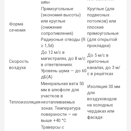
швы
Прямоугольные
Круглые (для
(экономия высоты)
подвесных
или круглые
потолков) или
Форма
(снижение
плоские
сечения
сопротивления).
прямоугольные
Радиусные отводы (R
(для открытой
≥ 1,5d)
прокладки)
До 12 м/с в
До 5 м/с в
магистралях, до 8 м/с
Скорость
приточных
в ответвлениях.
воздуха
каналах, до 3 м/
Уровень шума — до 60
с в решётках
дБ(А)
Минеральная вата 50
Изоляция 30 мм
мм в алюфоле для
для
участков в
воздуховодов
Теплоизоляция
неотапливаемых
на холодных
зонах. Температура
чердаках или
поверхности — не
фасаде
выше +40 °C
Траверсы с