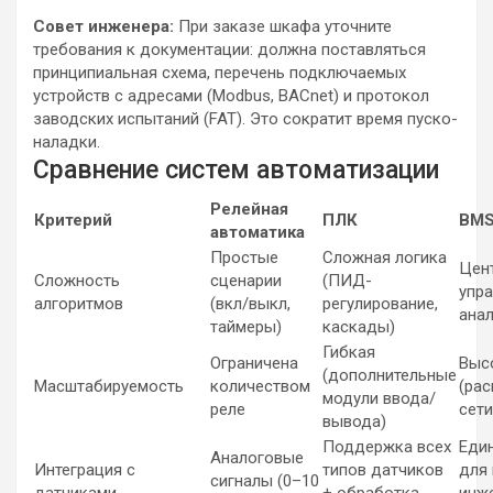
Совет инженера:
При заказе шкафа уточните
требования к документации: должна поставляться
принципиальная схема, перечень подключаемых
устройств с адресами (Modbus, BACnet) и протокол
заводских испытаний (FAT). Это сократит время пуско-
наладки.
Сравнение систем автоматизации
Релейная
Критерий
ПЛК
BMS
автоматика
Простые
Сложная логика
Цен
Сложность
сценарии
(ПИД-
упра
алгоритмов
(вкл/выкл,
регулирование,
ана
таймеры)
каскады)
Гибкая
Ограничена
Выс
(дополнительные
Масштабируемость
количеством
(ра
модули ввода/
реле
сети
вывода)
Поддержка всех
Еди
Аналоговые
Интеграция с
типов датчиков
для 
сигналы (0–10