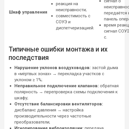
сигнал о
реакция на
неисправно
неисправности;
Шкаф управления
передаётся 
совместимость с
панель опер
СОУЭ и
время реакц
диспетчеризацией.
сигнал СОУЭ
с.
Типичные ошибки монтажа и их
последствия
Нарушение уклонов воздуховодов:
застой дыма
в «мёртвых зонах» → перекладка участков с
уклоном ≥ 1%;
Неправильное подключение клапанов:
обратная
полярность → перепроверка схемы подключения к
шкафу;
Отсутствие балансировки вентиляторов:
дисбаланс давления → настройка
производительности через частотные
преобразователи;
Игнорирование виброизоляции:
передача