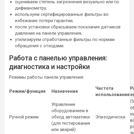
оцениваем степень загрязнения визуально или по
дифманометру;
используем сертифицированные фильтры во
избежание потери гарантии;
после установки сбрасываем показания датчиков
давления на панели управления;
утилизируем отработанные фильтры по нормам
обращения с отходами.
Работа с панелью управления:
диагностика и настройки
Режимы работы панели управления:
Частота
Р
Режим/функция
Назначение
использования
о
П
Управление
о
оборудованием в
н
Ручной режим
обход автоматики
Эпизодически
в
(для тестирования
р
или аварий)
э