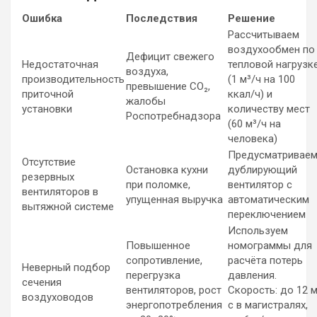
Ошибка
Последствия
Решение
Рассчитываем
воздухообмен по
Дефицит свежего
Недостаточная
тепловой нагрузк
воздуха,
производительность
(1 м³/ч на 100
превышение CO₂,
приточной
ккал/ч) и
жалобы
установки
количеству мест
Роспотребнадзора
(60 м³/ч на
человека)
Предусматривае
Отсутствие
Остановка кухни
дублирующий
резервных
при поломке,
вентилятор с
вентиляторов в
упущенная выручка
автоматическим
вытяжной системе
переключением
Используем
Повышенное
номограммы для
сопротивление,
расчёта потерь
Неверный подбор
перегрузка
давления.
сечения
вентиляторов, рост
Скорость: до 12 м
воздуховодов
энергопотребления
с в магистралях,