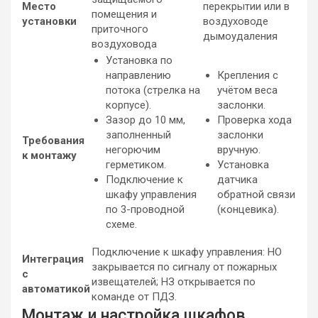
Место
перекрытии или в
помещения и
установки
воздуховоде
приточного
дымоудаления
воздуховода
Установка по
направлению
Крепления с
потока (стрелка на
учётом веса
корпусе).
заслонки.
Зазор до 10 мм,
Проверка хода
заполненный
заслонки
Требования
негорючим
вручную.
к монтажу
герметиком.
Установка
Подключение к
датчика
шкафу управления
обратной связи
по 3-проводной
(концевика).
схеме.
Подключение к шкафу управления: НО
Интеграция
закрывается по сигналу от пожарных
с
извещателей; НЗ открывается по
автоматикой
команде от ПДЗ.
Монтаж и настройка шкафов