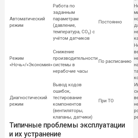
Работа по
Н
заданным
м
Автоматический
параметрам
н
Постоянно
режим
(давление,
д
температура, CO₂) с
н
учётом датчиков
к
Н
Снижение
в
Режим
производительности
н
По расписанию
«Ночь»/«Экономия»
системы в
н
нерабочие часы
т
к
Вывод кодов
И
ошибок,
с
Диагностический
тестирование
в
При ТО
режим
компонентов
н
(вентиляторы,
р
клапаны, датчики)
р
Типичные проблемы эксплуатации
и их устранение