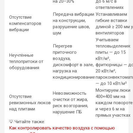
на 20–30%
до 6 м/с в
ответвлениях
Передача вибрации
Устанавливаем
Отсутствие
на конструкции,
гибкие вставки
компенсаторов
разрушение швов,
длиной ≥ 200 мм у
вибрации
шум
вентиляторов
Учитываем
Перегрев
тепловыделения:
приточного
плиты — до 15
Неучтённые
воздуха,
кВт/м²,
теплопритоки от
дискомфорт в зале,
фритюрницы — д
оборудования
нагрузка на
20 кВт/м²,
кондиционирование
пароконвектомат
— до 10 кВт/м²
Монтируем люки
Невозможность
Отсутствие
400×400 мм на
очистки от жира,
ревизионных люков
каждом повороте
риск возгорания,
над плитами
и через 6 м на
нарушение ПБ
прямых участках
💡
Читайте также:
Как контролировать качество воздуха с помощью