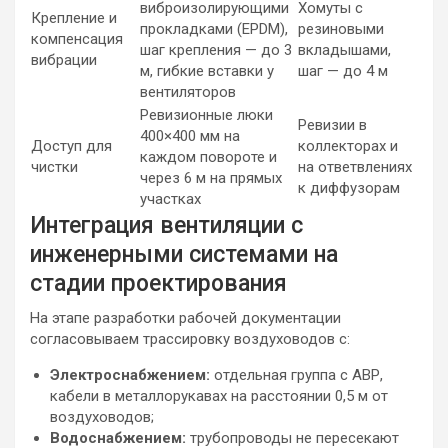
виброизолирующими
Хомуты с
Крепление и
прокладками (EPDM),
резиновыми
компенсация
шаг крепления — до 3
вкладышами,
вибрации
м, гибкие вставки у
шаг — до 4 м
вентиляторов
Ревизионные люки
Ревизии в
400×400 мм на
Доступ для
коллекторах и
каждом повороте и
чистки
на ответвлениях
через 6 м на прямых
к диффузорам
участках
Интеграция вентиляции с
инженерными системами на
стадии проектирования
На этапе разработки рабочей документации
согласовываем трассировку воздуховодов с:
Электроснабжением:
отдельная группа с АВР,
кабели в металлорукавах на расстоянии 0,5 м от
воздуховодов;
Водоснабжением:
трубопроводы не пересекают