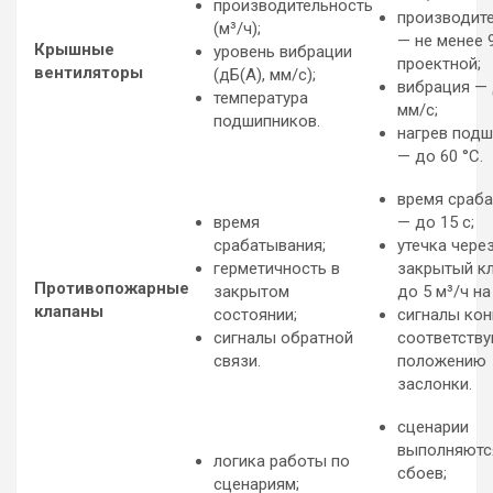
производительность
производит
(м³/ч);
— не менее 
Крышные
уровень вибрации
проектной;
вентиляторы
(дБ(А), мм/с);
вибрация — 
температура
мм/с;
подшипников.
нагрев под
— до 60 °C.
время сраб
время
— до 15 с;
срабатывания;
утечка чере
герметичность в
закрытый к
Противопожарные
закрытом
до 5 м³/ч на 
клапаны
состоянии;
сигналы ко
сигналы обратной
соответств
связи.
положению
заслонки.
сценарии
выполняютс
логика работы по
сбоев;
сценариям;