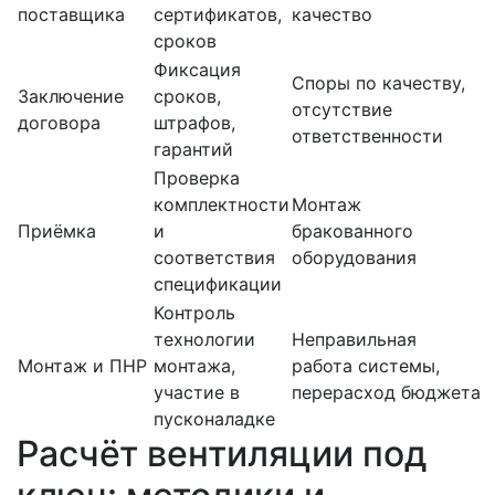
поставщика
сертификатов,
качество
сроков
Фиксация
Споры по качеству,
Заключение
сроков,
отсутствие
договора
штрафов,
ответственности
гарантий
Проверка
комплектности
Монтаж
Приёмка
и
бракованного
соответствия
оборудования
спецификации
Контроль
технологии
Неправильная
Монтаж и ПНР
монтажа,
работа системы,
участие в
перерасход бюджета
пусконаладке
Расчёт вентиляции под