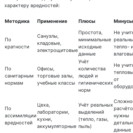
характеру вредностей:
Методика
Применение
Плюсы
Минусы
Простота,
Не учит
Санузлы,
По
минимальные
реальн
кладовые,
кратности
исходные
тепло- 
электрощитовые
данные
влаговы
Учёт
Не учит
По
Офисы,
количества
теплов
санитарным
торговые залы,
людей и
от
нормам
учебные классы
гигиенических
оборуд
норм
Сложно
Цеха,
Учёт реальных
По
расчёто
лаборатории,
выделений
ассимиляции
нужны
кухни,
(тепло, газы,
вредностей
деталь
аккумуляторные
пыль)
данные