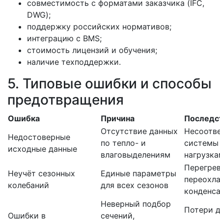
совместимость с форматами заказчика (IFC,
DWG);
поддержку российских нормативов;
интеграцию с BMS;
стоимость лицензий и обучения;
наличие техподдержки.
5. Типовые ошибки и способы
предотвращения
Ошибка
Причина
Последс
Отсутствие данных
Несоотв
Недостоверные
по тепло- и
системы
исходные данные
влаговыделениям
нагрузка
Перегрев
Неучёт сезонных
Единые параметры
переохл
колебаний
для всех сезонов
конденса
Неверный подбор
Потери д
Ошибки в
сечений,