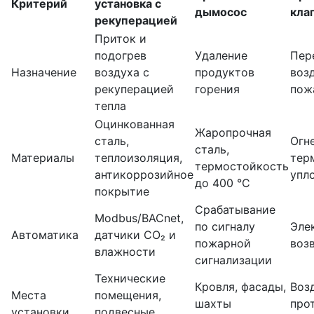
Критерий
установка с
дымосос
кла
рекуперацией
Приток и
подогрев
Удаление
Пер
Назначение
воздуха с
продуктов
воз
рекуперацией
горения
пож
тепла
Оцинкованная
Жаропрочная
сталь,
Огн
сталь,
Материалы
теплоизоляция,
тер
термостойкость
антикоррозийное
упл
до 400 °C
покрытие
Срабатывание
Modbus/BACnet,
по сигналу
Эле
Автоматика
датчики CO₂ и
пожарной
воз
влажности
сигнализации
Технические
Кровля, фасады,
Воз
Места
помещения,
шахты
про
установки
подвесные