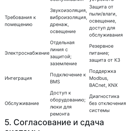
Защита от
Звукоизоляция,
пыли/влаги,
Требования к
виброизоляция,
освещение,
помещению
дренаж,
доступ для
освещение
обслуживания
Отдельная
Резервное
линия с
Электроснабжение
питание;
защитой;
защита от КЗ
заземление
Поддержка
Подключение к
Интеграция
Modbus,
BMS
BACnet, KNX
Доступ к
Диагностика
оборудованию;
Обслуживание
без отключения
люки для
системы
ремонта
5. Согласование и сдача