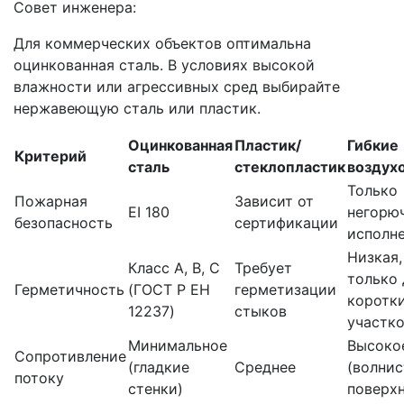
Совет инженера:
Для коммерческих объектов оптимальна
оцинкованная сталь. В условиях высокой
влажности или агрессивных сред выбирайте
нержавеющую сталь или пластик.
Оцинкованная
Пластик/
Гибкие
Критерий
сталь
стеклопластик
воздух
Только
Пожарная
Зависит от
EI 180
негорю
безопасность
сертификации
исполн
Низкая,
Класс A, B, C
Требует
только 
Герметичность
(ГОСТ Р ЕН
герметизации
коротк
12237)
стыков
участк
Минимальное
Высоко
Сопротивление
(гладкие
Среднее
(волнис
потоку
стенки)
поверхн