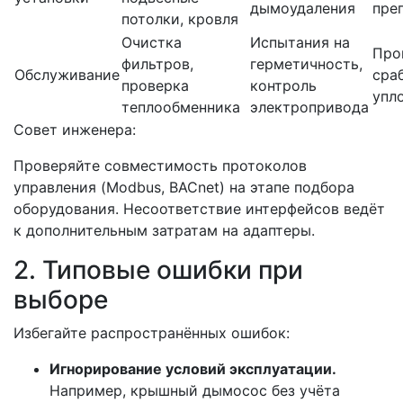
дымоудаления
пре
потолки, кровля
Очистка
Испытания на
Про
фильтров,
герметичность,
Обслуживание
сра
проверка
контроль
упл
теплообменника
электропривода
Совет инженера:
Проверяйте совместимость протоколов
управления (Modbus, BACnet) на этапе подбора
оборудования. Несоответствие интерфейсов ведёт
к дополнительным затратам на адаптеры.
2. Типовые ошибки при
выборе
Избегайте распространённых ошибок:
Игнорирование условий эксплуатации.
Например, крышный дымосос без учёта