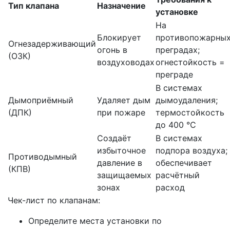
Тип клапана
Назначение
установке
На
Блокирует
противопожарны
Огнезадерживающий
огонь в
преградах;
(ОЗК)
воздуховодах
огнестойкость =
преграде
В системах
Дымоприёмный
Удаляет дым
дымоудаления;
(ДПК)
при пожаре
термостойкость
до 400 °C
Создаёт
В системах
избыточное
подпора воздуха;
Противодымный
давление в
обеспечивает
(КПВ)
защищаемых
расчётный
зонах
расход
Чек-лист по клапанам:
Определите места установки по