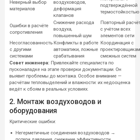
Неверный выбор
воздуховодов,
подтверждённой
материалов
деформация
термостойкостью
клапанов
Снижение расхода
Повторный расчё
Ошибки в расчёте
воздуха,
с учётом всех
сопротивления
повышенный шум
элементов сети
Несогласованность
Конфликты в работе
Координация с
с другими
автоматики, ложные
проектировщика
системами
срабатывания
смежных систем
Совет инженера:
Привлекайте специалиста по
пусконаладке на этапе проверки документации. Он
выявит проблемы до монтажа. Особое внимание —
расчётам тепловыделений и влажности: их недооценка
ведёт к сбоям в реальных условиях.
2. Монтаж воздуховодов и
оборудования
Критические ошибки:
Негерметичные соединения воздуховодов →
потери давления, снижение эффективности.