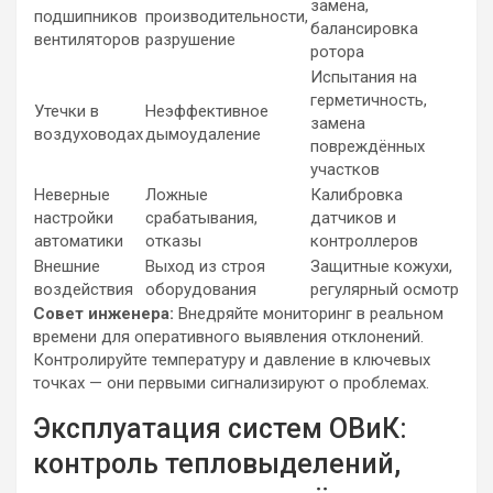
замена,
подшипников
производительности,
балансировка
вентиляторов
разрушение
ротора
Испытания на
герметичность,
Утечки в
Неэффективное
замена
воздуховодах
дымоудаление
повреждённых
участков
Неверные
Ложные
Калибровка
настройки
срабатывания,
датчиков и
автоматики
отказы
контроллеров
Внешние
Выход из строя
Защитные кожухи,
воздействия
оборудования
регулярный осмотр
Совет инженера:
Внедряйте мониторинг в реальном
времени для оперативного выявления отклонений.
Контролируйте температуру и давление в ключевых
точках — они первыми сигнализируют о проблемах.
Эксплуатация систем ОВиК:
контроль тепловыделений,