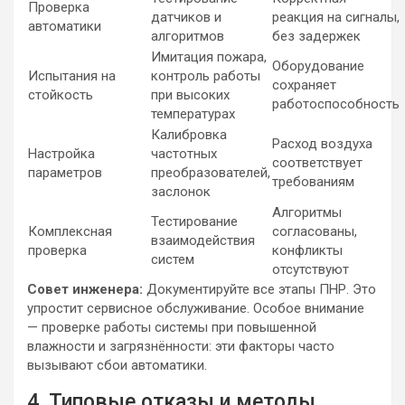
Проверка
датчиков и
реакция на сигналы,
автоматики
алгоритмов
без задержек
Имитация пожара,
Оборудование
Испытания на
контроль работы
сохраняет
стойкость
при высоких
работоспособность
температурах
Калибровка
Расход воздуха
Настройка
частотных
соответствует
параметров
преобразователей,
требованиям
заслонок
Алгоритмы
Тестирование
Комплексная
согласованы,
взаимодействия
проверка
конфликты
систем
отсутствуют
Совет инженера:
Документируйте все этапы ПНР. Это
упростит сервисное обслуживание. Особое внимание
— проверке работы системы при повышенной
влажности и загрязнённости: эти факторы часто
вызывают сбои автоматики.
4. Типовые отказы и методы