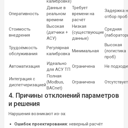
калибровке)
Данные в
Требует
Задержка н
Оперативность
реальном
времени на
отбор проб
времени
расчёт
Высокая
Низкая
Стоимость
Средняя
(датчики +
(существующие
внедрения
(лаборатор
АСУ)
данные)
Высокая
Трудоёмкость
Регулярная
Минимальная
(логистика
обслуживания
калибровка
проб)
Идеально
Автоматизация
Ограничена
Не подходи
для АСУ ТП
Полная
Интеграция с
(Modbus,
Ограничена
Отсутствует
диспетчеризацией
BACnet)
4. Причины отклонений параметров
и решения
Нарушения возникают из-за:
Ошибок проектирования:
неверный расчёт