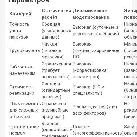
Статический
Динамическое
Эмпи
Критерий
расчёт
моделирование
подх
Точность
Средняя
Низка
Высокая (суточные и
учёта
(усреднённые
(анал
сезонные колебания)
нагрузок
данные)
объек
Низкая
Высокая
Мини
Трудоёмкость
(типовые
(специализированное
(гото
методики)
ПО)
решен
Ограниченная
Высокая
Низка
Гибкость к
(требует
(корректировка
(зави
изменениям
перерасчёта)
параметров)
опыта
Средняя
Низка
Стоимость
Высокая (ПО и
(стандартные
(мини
реализации
специалисты)
решения)
затра
Применимость
Ограничена
Не
Рекомендуется (учёт
для сложных
(нелинейные
реком
всех факторов)
объектов
процессы)
(риск
Базовое
Соответствие
Полное
Завис
(минимальные
нормам
(энергоэффективность)
опыт
требования)