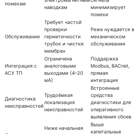
электромагнитным
сигнала
помехам
наводкам
минимизирует
помехи
Требует частой
проверки
Реже нуждается 
Обслуживание
герметичности
механическом
трубок и чистки
обслуживании
мембран
Ограничена
Поддержка
Интеграция с
аналоговыми
Modbus, BACnet,
АСУ ТП
выходами (4–20
прямая
мА)
интеграция
Встроенные
Трудоёмкая
средства
Диагностика
локализация
диагностики для
неисправностей
неисправностей
оперативного
выявления сбоев
Выше
Ниже начальная
капитальные