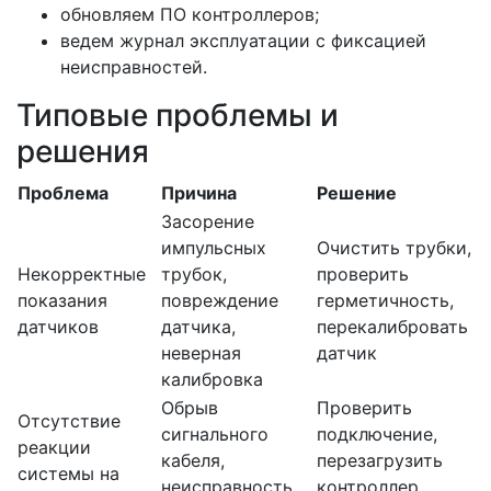
обновляем ПО контроллеров;
ведем журнал эксплуатации с фиксацией
неисправностей.
Типовые проблемы и
решения
Проблема
Причина
Решение
Засорение
импульсных
Очистить трубки,
Некорректные
трубок,
проверить
показания
повреждение
герметичность,
датчиков
датчика,
перекалибровать
неверная
датчик
калибровка
Обрыв
Проверить
Отсутствие
сигнального
подключение,
реакции
кабеля,
перезагрузить
системы на
неисправность
контроллер,