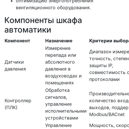
оптимизацию энергопотребления
вентиляционного оборудования.
Компоненты шкафа
автоматики
Компонент
Назначение
Критерии выбор
Измерение
Диапазон измере
перепада или
точность, степен
Датчики
абсолютного
защиты IP,
давления
давления в
совместимость 
воздуховодах и
протоколами
помещениях
Обработка
Производительно
сигналов,
Контроллер
количество вход
управление
(ПЛК)
выходов, подде
исполнительными
Modbus/BACnet
устройствами
Управление
Мощность, скор