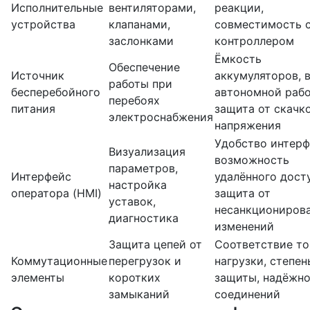
Исполнительные
вентиляторами,
реакции,
устройства
клапанами,
совместимость 
заслонками
контроллером
Ёмкость
Обеспечение
Источник
аккумуляторов, 
работы при
бесперебойного
автономной рабо
перебоях
питания
защита от скачк
электроснабжения
напряжения
Удобство интерф
Визуализация
возможность
параметров,
Интерфейс
удалённого дост
настройка
оператора (HMI)
защита от
уставок,
несанкциониров
диагностика
изменений
Защита цепей от
Соответствие т
Коммутационные
перегрузок и
нагрузки, степен
элементы
коротких
защиты, надёжн
замыканий
соединений