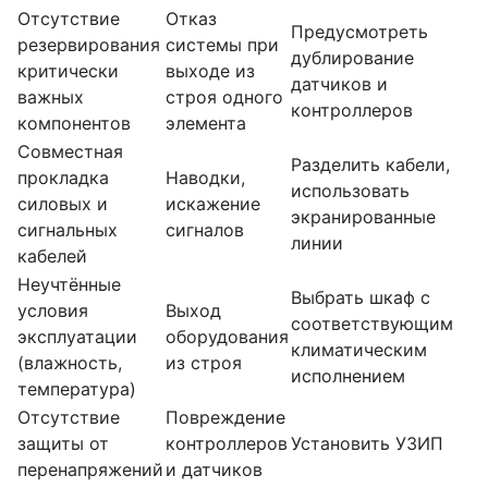
Отсутствие
Отказ
Предусмотреть
резервирования
системы при
дублирование
критически
выходе из
датчиков и
важных
строя одного
контроллеров
компонентов
элемента
Совместная
Разделить кабели,
прокладка
Наводки,
использовать
силовых и
искажение
экранированные
сигнальных
сигналов
линии
кабелей
Неучтённые
Выбрать шкаф с
условия
Выход
соответствующим
эксплуатации
оборудования
климатическим
(влажность,
из строя
исполнением
температура)
Отсутствие
Повреждение
защиты от
контроллеров
Установить УЗИП
перенапряжений
и датчиков