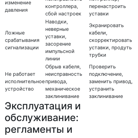
изменение
контроллера,
перенастроить
давления
сбой настроек
уставки
Наводки,
Экранировать
неверные
Ложные
кабели,
уставки,
срабатывания
скорректировать
засорение
сигнализации
уставки, продуть
импульсной
трубки
линии
Обрыв кабеля,
Проверить
Не работает
неисправность
подключение,
исполнительное
привода,
заменить привод,
устройство
механическое
устранить
заклинивание
заклинивание
Эксплуатация и
обслуживание:
регламенты и