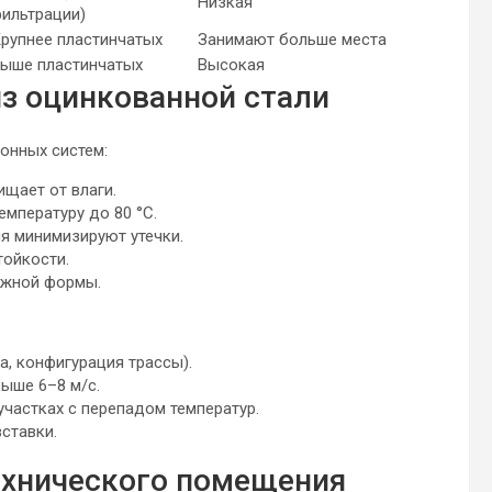
Низкая
ильтрации)
рупнее пластинчатых
Занимают больше места
ыше пластинчатых
Высокая
з оцинкованной стали
онных систем:
щает от влаги.
мпературу до 80 °C.
я минимизируют утечки.
ойкости.
ожной формы.
, конфигурация трассы).
ыше 6–8 м/с.
астках с перепадом температур.
ставки.
ехнического помещения