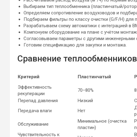
Рассчитываем расход воздуха (м³/ч) по нормам воз
Выбираем тип теплообменника (пластинчатый/ротор
Определяем сопротивление воздуховодов и подбира
Подбираем фильтры по классу очистки (G/F/H) для 
Разрабатываем схему автоматики с интеграцией в B
Компонуем оборудование на плане с учётом монтаж
Согласовываем параметры с другими инженерными 
Готовим спецификацию для закупки и монтажа.
Сравнение теплообменников
Критерий
Пластинчатый
Эффективность
70–80%
8
рекуперации
Перепад давления
Низкий
С
Д
Передача влаги
Нет
р
Минимальное (очистка
Р
Обслуживание
пластин)
п
Чувствительность к
В