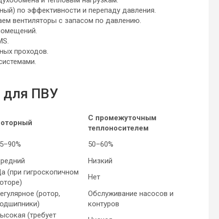
духообмена и тепловым нагрузкам.
ный) по эффективности и перепаду давления.
ем вентиляторы с запасом по давлению.
помещений.
MS.
ных проходов.
системами.
 для ПВУ
С промежуточным
Роторный
теплоносителем
5–90%
50–60%
редний
Низкий
а (при гигроскопичном
Нет
оторе)
егулярное (ротор,
Обслуживание насосов и
одшипники)
контуров
ысокая (требует