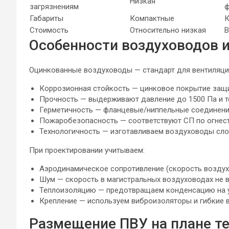
Низкая
загрязнениям
ф
Габариты
Компактные
К
Стоимость
Относительно низкая
В
Особенности воздуховодов и
Оцинкованные воздуховоды — стандарт для вентиляци
Коррозионная стойкость — цинковое покрытие защи
Прочность — выдерживают давление до 1500 Па и те
Герметичность — фланцевые/ниппельные соединени
Пожаробезопасность — соответствуют СП по огнест
Технологичность — изготавливаем воздуховоды сл
При проектировании учитываем:
Аэродинамическое сопротивление (скорость воздуха
Шум — скорость в магистральных воздуховодах не в
Теплоизоляцию — предотвращаем конденсацию на уч
Крепление — используем виброизоляторы и гибкие в
Размещение ПВУ на плане т