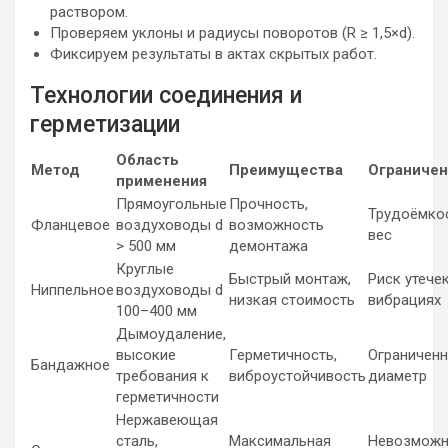
раствором.
Проверяем уклоны и радиусы поворотов (R ≥ 1,5×d).
Фиксируем результаты в актах скрытых работ.
Технологии соединения и
герметизации
Область
Метод
Преимущества
Ограничен
применения
Прямоугольные
Прочность,
Трудоёмкос
Фланцевое
воздуховоды d
возможность
вес
> 500 мм
демонтажа
Круглые
Быстрый монтаж,
Риск утече
Ниппельное
воздуховоды d
низкая стоимость
вибрациях
100–400 мм
Дымоудаление,
высокие
Герметичность,
Ограничен
Бандажное
требования к
виброустойчивость
диаметр
герметичности
Нержавеющая
сталь,
Максимальная
Невозможн