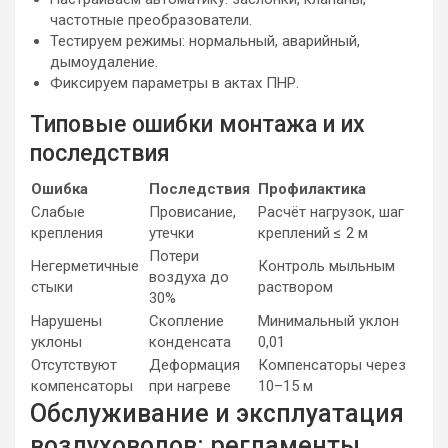
частотные преобразователи.
Тестируем режимы: нормальный, аварийный,
дымоудаление.
Фиксируем параметры в актах ПНР.
Типовые ошибки монтажа и их
последствия
Ошибка
Последствия
Профилактика
Слабые
Провисание,
Расчёт нагрузок, шаг
крепления
утечки
креплений ≤ 2 м
Потери
Негерметичные
Контроль мыльным
воздуха до
стыки
раствором
30%
Нарушены
Скопление
Минимальный уклон
уклоны
конденсата
0,01
Отсутствуют
Деформация
Компенсаторы через
компенсаторы
при нагреве
10–15 м
Обслуживание и эксплуатация
воздуховодов: регламенты,