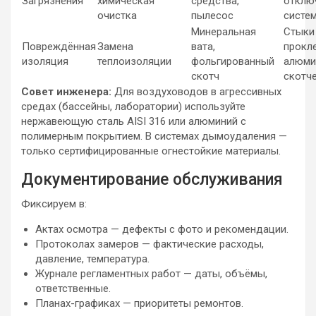
Загрязнения
химическая
средства,
отклю
очистка
пылесос
систе
Минеральная
Стыки
Повреждённая
Замена
вата,
прокл
изоляция
теплоизоляции
фольгированный
алюми
скотч
скотч
Совет инженера:
Для воздуховодов в агрессивных
средах (бассейны, лаборатории) используйте
нержавеющую сталь AISI 316 или алюминий с
полимерным покрытием. В системах дымоудаления —
только сертифицированные огнестойкие материалы.
Документирование обслуживания
Фиксируем в:
Актах осмотра — дефекты с фото и рекомендации.
Протоколах замеров — фактические расходы,
давление, температура.
Журнале регламентных работ — даты, объёмы,
ответственные.
Планах-графиках — приоритеты ремонтов.