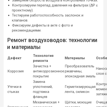
Замеряем скорость воздуха в контрольных точках.
Контролируем перепад давления на фильтрах (ΔP ≤
проектному).
Тестируем работоспособность заслонок и
клапанов.
Фиксируем дефекты в акте с фото и
рекомендациями.
Ремонт воздуховодов: технологии
и материалы
Технология
Дефект
Материалы
Особе
ремонта
Зачистка +
Преобразователь
Нанос
Коррозия
антикоррозионное
ржавчины,
слоя 
покрытие
эпоксидная эмаль
Замена
Контр
Утечки в
уплотнений,
Герметизирующая
момен
стыках
подтяжка
лента, силикон
затяж
фланцев
Механическая +
Щётки, моющие
Очища