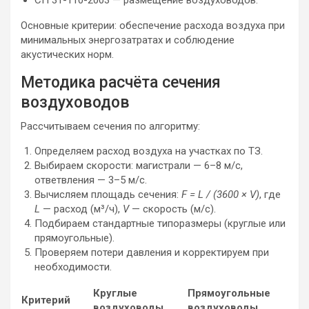
СП 31-110-2003 — размещение воздуховодов.
Основные критерии: обеспечение расхода воздуха при
минимальных энергозатратах и соблюдение
акустических норм.
Методика расчёта сечения
воздуховодов
Рассчитываем сечения по алгоритму:
Определяем расход воздуха на участках по ТЗ.
Выбираем скорости: магистрали — 6–8 м/с,
ответвления — 3–5 м/с.
Вычисляем площадь сечения:
F = L / (3600 × V)
, где
L
— расход (м³/ч),
V
— скорость (м/с).
Подбираем стандартные типоразмеры (круглые или
прямоугольные).
Проверяем потери давления и корректируем при
необходимости.
Круглые
Прямоугольные
Критерий
воздуховоды
воздуховоды