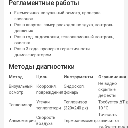
Регламентные работы
Ежемесячно: визуальный осмотр, проверка
заслонок.
Раз в квартал: замер расходов воздуха, контроль
давления.
Раз в год: эндоскопия, тепловизионный контроль,
очистка.
Раз в 3 года: проверка герметичности
дымогенератором.
Методы диагностики
Метод
Цель
Инструменты
Ограничения
Не видно
Визуальный
Коррозия,
Эндоскоп,
скрытые
осмотр
повреждения
фонарь
дефекты
Утечки,
Тепловизор
Требуется ΔT 
Тепловизор
теплопотери
(320×240 px)
10 °C
Точность
Скорость
Анемометрия
Термоанемометр
зависит от
воздуха
турбулентност