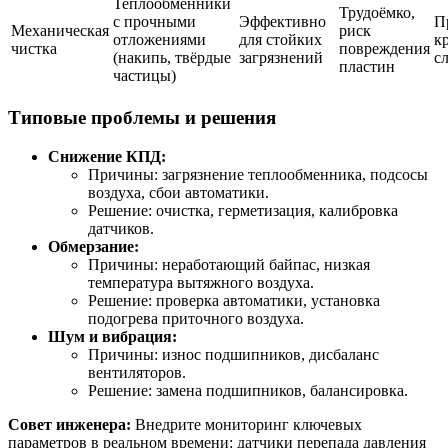
Теплообменники
Трудоёмко,
с прочными
Эффективно
П
Механическая
риск
отложениями
для стойких
к
чистка
повреждения
(накипь, твёрдые
загрязнений
с
пластин
частицы)
Типовые проблемы и решения
Снижение КПД:
Причины: загрязнение теплообменника, подсосы
воздуха, сбои автоматики.
Решение: очистка, герметизация, калибровка
датчиков.
Обмерзание:
Причины: неработающий байпас, низкая
температура вытяжного воздуха.
Решение: проверка автоматики, установка
подогрева приточного воздуха.
Шум и вибрация:
Причины: износ подшипников, дисбаланс
вентиляторов.
Решение: замена подшипников, балансировка.
Совет инженера:
Внедрите мониторинг ключевых
параметров в реальном времени: датчики перепада давления