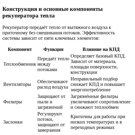
Конструкция и основные компоненты
рекуператора тепла
Рекуператор передаёт тепло от вытяжного воздуха к
приточному без смешивания потоков. Эффективность
системы зависит от пяти ключевых элементов:
Компонент
Функция
Влияние на КПД
Определяет базовый КПД.
Передаёт тепло
Зависит от материала,
Теплообменник
между
площади поверхности,
потоками
конструкции
Неправильный подбор
Обеспечивают
Вентиляторы
снижает КПД и повышает
расход воздуха
энергопотребление
Защищают от
Загрязнённые фильтры
Фильтры
пыли и
увеличивают сопротивление
загрязнений
и снижают теплообмен
Регулируют
Критичны для работы при
потоки,
Заслонки
низких температурах и в
защищают от
переходных режимах
замерзания