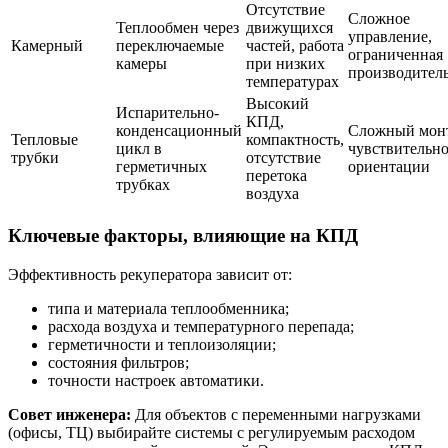
Отсутствие
Сложное
Теплообмен через
движущихся
управление,
Камерный
переключаемые
частей, работа
ограниченная
камеры
при низких
производител
температурах
Высокий
Испарительно-
КПД,
конденсационный
Сложный мон
Тепловые
компактность,
цикл в
чувствительно
трубки
отсутствие
герметичных
ориентации
перетока
трубках
воздуха
Ключевые факторы, влияющие на КПД
Эффективность рекуператора зависит от:
типа и материала теплообменника;
расхода воздуха и температурного перепада;
герметичности и теплоизоляции;
состояния фильтров;
точности настроек автоматики.
Совет инженера:
Для объектов с переменными нагрузками
(офисы, ТЦ) выбирайте системы с регулируемым расходом