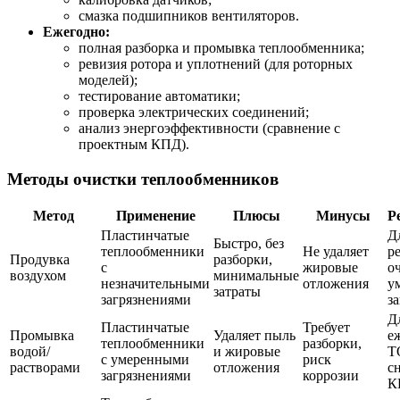
смазка подшипников вентиляторов.
Ежегодно:
полная разборка и промывка теплообменника;
ревизия ротора и уплотнений (для роторных
моделей);
тестирование автоматики;
проверка электрических соединений;
анализ энергоэффективности (сравнение с
проектным КПД).
Методы очистки теплообменников
Метод
Применение
Плюсы
Минусы
Р
Пластинчатые
Д
Быстро, без
теплообменники
Не удаляет
р
Продувка
разборки,
с
жировые
о
воздухом
минимальные
незначительными
отложения
у
затраты
загрязнениями
з
Д
Пластинчатые
Требует
Промывка
Удаляет пыль
е
теплообменники
разборки,
водой/
и жировые
Т
с умеренными
риск
растворами
отложения
с
загрязнениями
коррозии
К