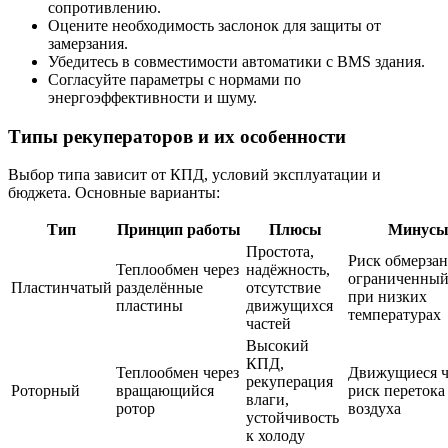
сопротивлению.
Оцените необходимость заслонок для защиты от
замерзания.
Убедитесь в совместимости автоматики с BMS здания.
Согласуйте параметры с нормами по
энергоэффективности и шуму.
Типы рекуператоров и их особенности
Выбор типа зависит от КПД, условий эксплуатации и
бюджета. Основные варианты:
Тип
Принцип работы
Плюсы
Минус
Простота,
Риск обмерзан
Теплообмен через
надёжность,
ограниченны
Пластинчатый
разделённые
отсутствие
при низких
пластины
движущихся
температурах
частей
Высокий
КПД,
Теплообмен через
Движущиеся ч
рекуперация
Роторный
вращающийся
риск перетока
влаги,
ротор
воздуха
устойчивость
к холоду