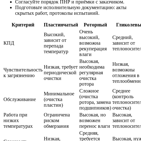
Согласуйте порядок ПНР и приёмки с заказчиком.
Подготовьте исполнительную документацию: акты
скрытых работ, протоколы испытаний.
Критерий
Пластинчатый
Роторный
Гликолев
Очень
Высокий,
высокий,
Средний,
зависит от
КПД
возможна
зависит от
перепада
рекуперация
теплоносите
температур
влаги
Высокая,
Низкая,
Низкая, требует
необходима
Чувствительность
возможны
периодической
регулярная
к загрязнению
отложения в
очистки
очистка
теплообменн
ротора
Сложное
Среднее
Минимальное
(очистка
(контроль
Обслуживание
(очистка
ротора, замена
теплоносител
пластин)
подшипников)
очистка)
Работа при
Ограничена
Высокая, но
Высокая,
низких
риском
возможен
зависит от
температурах
обмерзания
перенос влаги
теплоносите
Средняя,
Низкая,
требуется
Высокая, ну