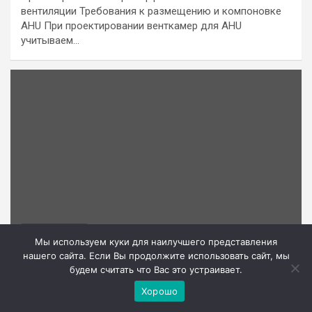
вентиляции Требования к размещению и компоновке
AHU При проектировании венткамер для AHU
учитываем…
ВЕНТИЛЯЦИЯ
Мы используем куки для наилучшего представления
нашего сайта. Если Вы продолжите использовать сайт, мы
Как выбрать вентиляционную систему для
будем считать что Вас это устраивает.
дома: руководство для профессионалов
Хорошо
29.10.2025
introlaser