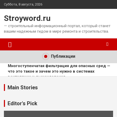
Перейти
Суббота, 8 августа, 2026
к
содержимому
Stroyword.ru
— строительный информационный портал, который станет
вашим надежным гидом в мире ремонта и строительства.
Публикации
Многоступенчатая фильтрация для опасных сред —
что это такое и зачем это нужно в системах
вентиляции и дымоудаления
Центральные приточные установки в цехах с
опасными веществами — что это такое и зачем это
Main Stories
нужно: проектирование, монтаж и эксплуатация
Общие вытяжные установки: оборудование, монтаж и
обслуживание в инженерных системах зданий
Editor's Pick
Приточную вентиляцию и локальные системы: что это
такое и зачем это нужно в инженерных сетях зданий