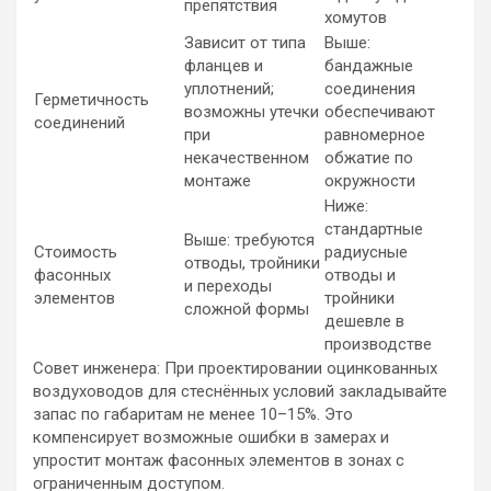
препятствия
хомутов
Зависит от типа
Выше:
фланцев и
бандажные
уплотнений;
соединения
Герметичность
возможны утечки
обеспечивают
соединений
при
равномерное
некачественном
обжатие по
монтаже
окружности
Ниже:
стандартные
Выше: требуются
Стоимость
радиусные
отводы, тройники
фасонных
отводы и
и переходы
элементов
тройники
сложной формы
дешевле в
производстве
Совет инженера: При проектировании оцинкованных
воздуховодов для стеснённых условий закладывайте
запас по габаритам не менее 10–15%. Это
компенсирует возможные ошибки в замерах и
упростит монтаж фасонных элементов в зонах с
ограниченным доступом.