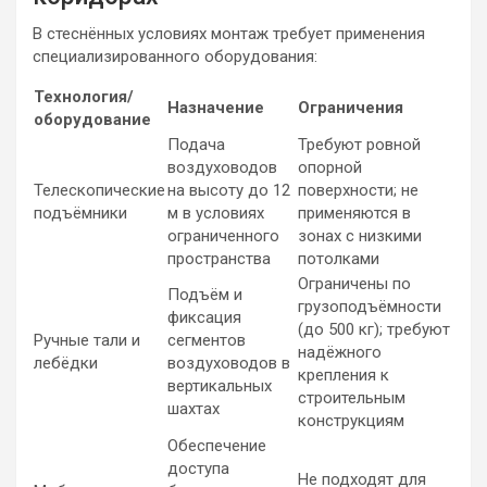
В стеснённых условиях монтаж требует применения
специализированного оборудования:
Технология/
Назначение
Ограничения
оборудование
Подача
Требуют ровной
воздуховодов
опорной
Телескопические
на высоту до 12
поверхности; не
подъёмники
м в условиях
применяются в
ограниченного
зонах с низкими
пространства
потолками
Ограничены по
Подъём и
грузоподъёмности
фиксация
(до 500 кг); требуют
Ручные тали и
сегментов
надёжного
лебёдки
воздуховодов в
крепления к
вертикальных
строительным
шахтах
конструкциям
Обеспечение
доступа
Не подходят для