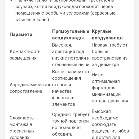
Наличие тепло- и звукоизоляции: требуется в
случаях, когда воздуховоды проходят через
помещения с особыми условиями (серверные,
офисные зоны).
Прямоугольные
Круглые
Параметр
воздуховоды
воздуховоды
Высокая:
Низкая: требуют
Компактность
адаптация под
больше
размещения
низкие потолки и
пространства из-
стеснённые ниши
за диаметра
Выше: зависит от
Ниже:
соотношения
оптимальная
Аэродинамическое
сторон и
форма для
сопротивление
качества
минимизации
фасонных
потерь давления
элементов
Высокая:
Средняя: требует
Сложность
необходимо
точной подгонки,
монтажа в
соблюдать
но позволяет
стеснённых
радиусы изгибов
обходить
условиях
и доступ для