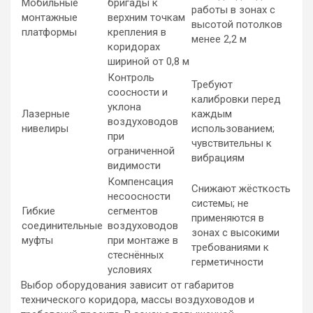
Мобильные
бригады к
работы в зонах с
монтажные
верхним точкам
высотой потолков
платформы
крепления в
менее 2,2 м
коридорах
шириной от 0,8 м
Контроль
Требуют
соосности и
калибровки перед
уклона
Лазерные
каждым
воздуховодов
нивелиры
использованием;
при
чувствительны к
ограниченной
вибрациям
видимости
Компенсация
Снижают жёсткость
несоосности
системы; не
Гибкие
сегментов
применяются в
соединительные
воздуховодов
зонах с высокими
муфты
при монтаже в
требованиями к
стеснённых
герметичности
условиях
Выбор оборудования зависит от габаритов
технического коридора, массы воздуховодов и