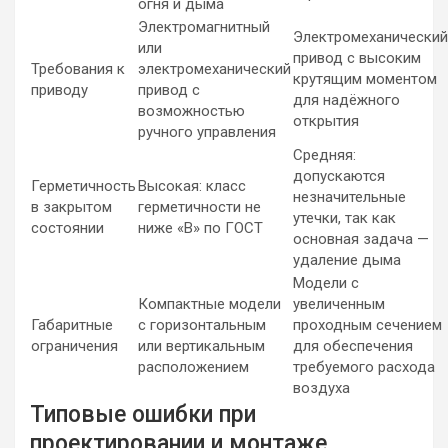
огня и дыма
Электромагнитный
Электромеханический
или
привод с высоким
Требования к
электромеханический
крутящим моментом
приводу
привод с
для надёжного
возможностью
открытия
ручного управления
Средняя:
допускаются
Герметичность
Высокая: класс
незначительные
в закрытом
герметичности не
утечки, так как
состоянии
ниже «B» по ГОСТ
основная задача —
удаление дыма
Модели с
Компактные модели
увеличенным
Габаритные
с горизонтальным
проходным сечением
ограничения
или вертикальным
для обеспечения
расположением
требуемого расхода
воздуха
Типовые ошибки при
проектировании и монтаже