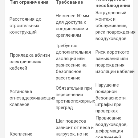
Тип ограничения
Требование
несоблюдения
Затруднённый
Не менее 50 мм
Расстояния до
монтаж и
для доступа к
строительных
обслуживание,
соединениям и
конструкций
риск повреждения
креплениям
воздуховодов
Требуется
дополнительная
Риск короткого
Прокладка вблизи
изоляция или
замыкания или
электрических
разнесение на
повреждения
кабелей
безопасное
изоляции кабелей
расстояние
Нарушение
Обязательна при
Установка
пожарной
пересечении
огнезадерживающих
безопасности,
противопожарных
клапанов
штрафы при
преград
проверках
Провисание
Шаг подвесов
воздуховодов,
зависит от веса и
деформация
Крепление
нагрузок, но не
соединений,