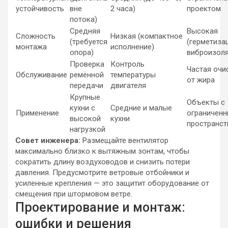
устойчивость
вне
2 часа)
проектом
потока)
Средняя
Высокая
Сложность
Низкая (компактное
(требуется
(герметиза
монтажа
исполнение)
опора)
виброизоля
Проверка
Контроль
Частая очи
Обслуживание
ремённой
температуры
от жира
передачи
двигателя
Крупные
Объекты с
кухни с
Средние и малые
Применение
ограничен
высокой
кухни
пространс
нагрузкой
Совет инженера:
Размещайте вентилятор
максимально близко к вытяжным зонтам, чтобы
сократить длину воздуховодов и снизить потери
давления. Предусмотрите ветровые отбойники и
усиленные крепления — это защитит оборудование от
смещения при штормовом ветре.
Проектирование и монтаж:
ошибки и решения