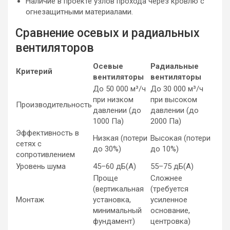
Наличие в проекте узлов прохода через кровлю с
огнезащитными материалами.
Сравнение осевых и радиальных
вентиляторов
Осевые
Радиальные
Критерий
вентиляторы
вентиляторы
До 50 000 м³/ч
До 30 000 м³/ч
при низком
при высоком
Производительность
давлении (до
давлении (до
1000 Па)
2000 Па)
Эффективность в
Низкая (потери
Высокая (потери
сетях с
до 30%)
до 10%)
сопротивлением
Уровень шума
45–60 дБ(А)
55–75 дБ(А)
Проще
Сложнее
(вертикальная
(требуется
Монтаж
установка,
усиленное
минимальный
основание,
фундамент)
центровка)