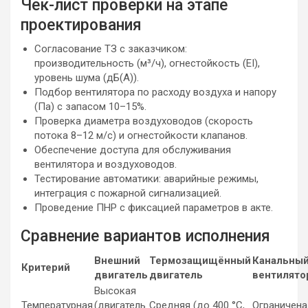
Чек-лист проверки на этапе
проектирования
Согласование ТЗ с заказчиком:
производительность (м³/ч), огнестойкость (EI),
уровень шума (дБ(А)).
Подбор вентилятора по расходу воздуха и напору
(Па) с запасом 10–15%.
Проверка диаметра воздуховодов (скорость
потока 8–12 м/с) и огнестойкости клапанов.
Обеспечение доступа для обслуживания
вентилятора и воздуховодов.
Тестирование автоматики: аварийные режимы,
интеграция с пожарной сигнализацией.
Проведение ПНР с фиксацией параметров в акте.
Сравнение вариантов исполнения
Внешний
Термозащищённый
Канальны
Критерий
двигатель
двигатель
вентилято
Высокая
Температурная
(двигатель
Средняя (до 400 °C,
Ограничена