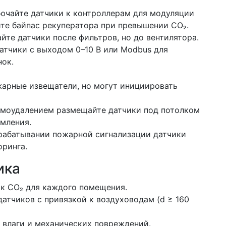
ючайте датчики к контроллерам для модуляции
те байпас рекуператора при превышении CO₂.
те датчики после фильтров, но до вентилятора.
атчики с выходом 0–10 В или Modbus для
нок.
жарные извещатели, но могут инициировать
ымоудалением размещайте датчики под потолком
мления.
срабатывании пожарной сигнализации датчики
оринга.
ика
к CO₂ для каждого помещения.
датчиков с привязкой к воздуховодам (d ≥ 160
 влаги и механических повреждений.