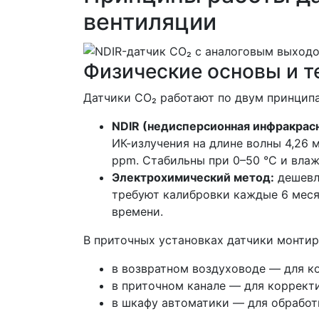
вентиляции
Физические основы и т
Датчики CO₂ работают по двум принцип
NDIR (недисперсионная инфракрасн
ИК-излучения на длине волны 4,26 
ppm. Стабильны при 0–50 °C и вла
Электрохимический метод:
дешевле
требуют калибровки каждые 6 меся
времени.
В приточных установках датчики монтир
в возвратном воздуховоде — для к
в приточном канале — для коррект
в шкафу автоматики — для обработ