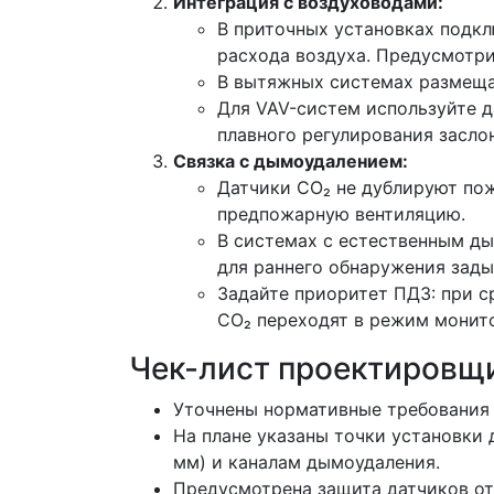
Интеграция с воздуховодами:
В приточных установках подкл
расхода воздуха. Предусмотри
В вытяжных системах размещай
Для VAV-систем используйте д
плавного регулирования засло
Связка с дымоудалением:
Датчики CO₂ не дублируют по
предпожарную вентиляцию.
В системах с естественным д
для раннего обнаружения зады
Задайте приоритет ПДЗ: при 
CO₂ переходят в режим монит
Чек-лист проектировщ
Уточнены нормативные требования 
На плане указаны точки установки 
мм) и каналам дымоудаления.
Предусмотрена защита датчиков от