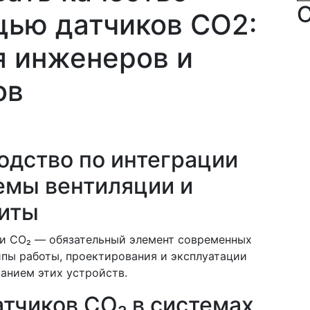
С
щью датчиков CO2:
я инженеров и
ов
одство по интеграции
темы вентиляции и
иты
ки CO₂ — обязательный элемент современных
пы работы, проектирования и эксплуатации
анием этих устройств.
тчиков CO₂ в системах