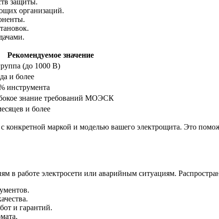
ств защиты.
ющих организаций.
оненты.
тановок.
дачами.
Рекомендуемое значение
группа (до 1000 В)
ода и более
% инструмента
бокое знание требований МОЭСК
месяцев и более
ы с конкретной маркой и моделью вашего электрощита. Это пом
м в работе электросети или аварийным ситуациям. Распростра
ументов.
ачества.
бот и гарантий.
мата.