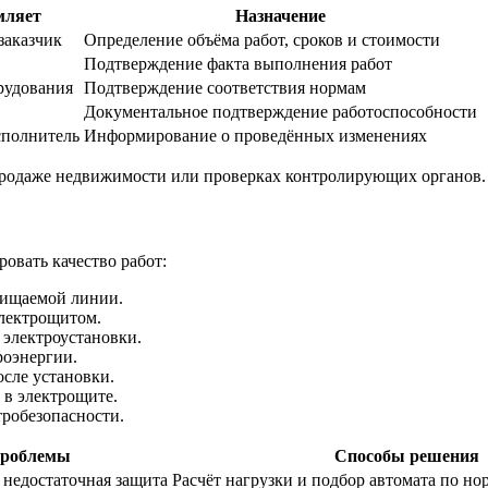
мляет
Назначение
заказчик
Определение объёма работ, сроков и стоимости
Подтверждение факта выполнения работ
рудования
Подтверждение соответствия нормам
Документальное подтверждение работоспособности
сполнитель
Информирование о проведённых изменениях
родаже недвижимости или проверках контролирующих органов. 
вать качество работ:
щищаемой линии.
лектрощитом.
 электроустановки.
роэнергии.
сле установки.
 в электрощите.
робезопасности.
проблемы
Способы решения
недостаточная защита
Расчёт нагрузки и подбор автомата по н