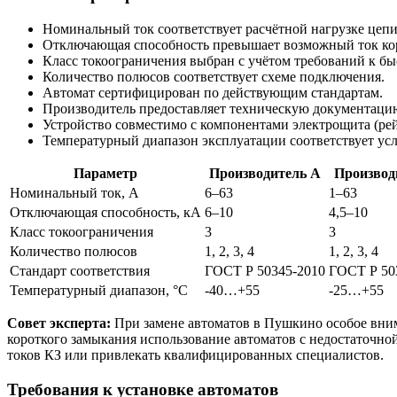
Номинальный ток соответствует расчётной нагрузке цепи
Отключающая способность превышает возможный ток кор
Класс токоограничения выбран с учётом требований к б
Количество полюсов соответствует схеме подключения.
Автомат сертифицирован по действующим стандартам.
Производитель предоставляет техническую документацию
Устройство совместимо с компонентами электрощита (ре
Температурный диапазон эксплуатации соответствует ус
Параметр
Производитель A
Производ
Номинальный ток, А
6–63
1–63
Отключающая способность, кА
6–10
4,5–10
Класс токоограничения
3
3
Количество полюсов
1, 2, 3, 4
1, 2, 3, 4
Стандарт соответствия
ГОСТ Р 50345-2010
ГОСТ Р 50
Температурный диапазон, °C
-40…+55
-25…+55
Совет эксперта:
При замене автоматов в Пушкино особое вним
короткого замыкания использование автоматов с недостаточн
токов КЗ или привлекать квалифицированных специалистов.
Требования к установке автоматов