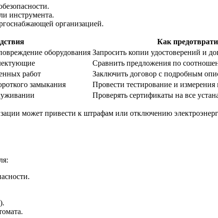
обезопасности.
и инструмента.
ергоснабжающей организацией.
дствия
Как предотврати
 повреждение оборудования
Запросить копии удостоверений и до
лектующие
Сравнить предложения по соотношен
енных работ
Заключить договор с подробным опи
ороткого замыкания
Провести тестирование и измерения 
служивании
Проверять сертификаты на все уста
ации может привести к штрафам или отключению электроэнерги
ля:
пасности.
).
томата.