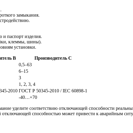
.
откого замыкания.
ыстродействию.
 и паспорт изделия.
йки, клеммы, шины).
ловиям установки.
итель B
Производитель C
0,5–63
6–15
3
1, 2, 3, 4
345-2010
ГОСТ Р 50345-2010 / IEC 60898-1
-40…+70
ание уделите соответствию отключающей способности реальным
ой отключающей способностью может привести к аварийным ситу