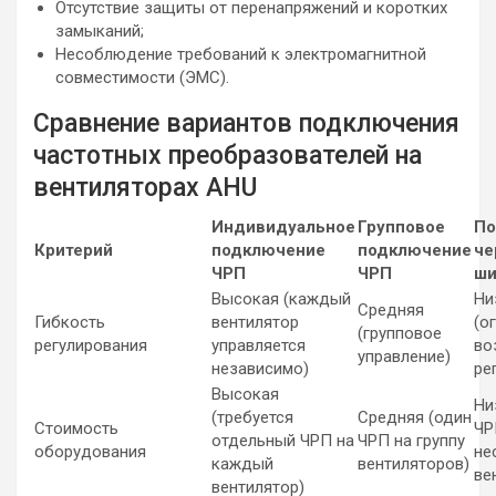
Отсутствие защиты от перенапряжений и коротких
замыканий;
Несоблюдение требований к электромагнитной
совместимости (ЭМС).
Сравнение вариантов подключения
частотных преобразователей на
вентиляторах AHU
Индивидуальное
Групповое
По
Критерий
подключение
подключение
че
ЧРП
ЧРП
ши
Высокая (каждый
Ни
Средняя
Гибкость
вентилятор
(о
(групповое
регулирования
управляется
во
управление)
независимо)
ре
Высокая
Ни
(требуется
Средняя (один
Стоимость
ЧР
отдельный ЧРП на
ЧРП на группу
оборудования
не
каждый
вентиляторов)
ве
вентилятор)