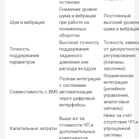
останова
Снижение уровня
шума и вибрации
Постоянный
Шум и вибрация
при работе на
высокий уровен
пониженных
шума и вибраци
оборотах
Высокая точность
Точность завис
Точность
поддержания
от дискретност
поддержания
заданного
регулирования
параметров
давления или
(клапаны,
расхода воздуха
заслонки)
Ограниченная
Полная интеграция
интеграция
с системами
(релейное
Совместимость с BMS
автоматизации
управление,
через цифровые
аналоговые
интерфейсы
сигналы)
Ниже за счёт
Выше из-за
отсутствия ЧП и
стоимости ЧП и
Капитальные затраты
упрощённой
дополнительных
системы
компонентов