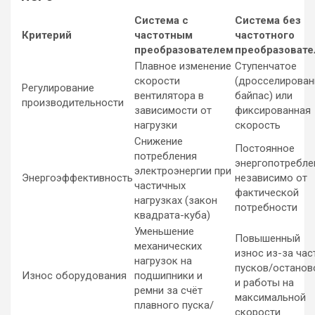
Система с
Система без
Критерий
частотным
частотного
преобразователем
преобразовате
Плавное изменение
Ступенчатое
скорости
(дросселирован
Регулирование
вентилятора в
байпас) или
производительности
зависимости от
фиксированная
нагрузки
скорость
Снижение
Постоянное
потребления
энергопотребле
электроэнергии при
Энергоэффективность
независимо от
частичных
фактической
нагрузках (закон
потребности
квадрата-куба)
Уменьшение
Повышенный
механических
износ из-за час
нагрузок на
пусков/останов
Износ оборудования
подшипники и
и работы на
ремни за счёт
максимальной
плавного пуска/
скорости