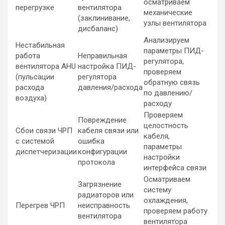
осматриваем
перегрузке
вентилятора
механические
(заклинивание,
узлы вентилятора
дисбаланс)
Анализируем
Нестабильная
параметры ПИД-
работа
Неправильная
регулятора,
вентилятора AHU
настройка ПИД-
проверяем
(пульсации
регулятора
обратную связь
расхода
давления/расхода
по давлению/
воздуха)
расходу
Проверяем
Повреждение
целостность
Сбои связи ЧРП
кабеля связи или
кабеля,
с системой
ошибка
параметры
диспетчеризации
конфигурации
настройки
протокола
интерфейса связи
Осматриваем
Загрязнение
систему
радиаторов или
охлаждения,
Перегрев ЧРП
неисправность
проверяем работу
вентилятора
вентилятора