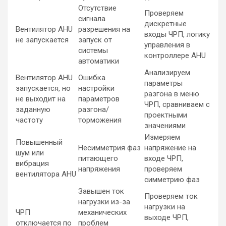
Отсутствие
Проверяем
сигнала
дискретные
Вентилятор AHU
разрешения на
входы ЧРП, логику
не запускается
запуск от
управления в
системы
контроллере AHU
автоматики
Анализируем
Вентилятор AHU
Ошибка
параметры
запускается, но
настройки
разгона в меню
не выходит на
параметров
ЧРП, сравниваем с
заданную
разгона/
проектными
частоту
торможения
значениями
Измеряем
Повышенный
Несимметрия фаз
напряжение на
шум или
питающего
входе ЧРП,
вибрация
напряжения
проверяем
вентилятора AHU
симметрию фаз
Завышен ток
Проверяем ток
нагрузки из-за
нагрузки на
ЧРП
механических
выходе ЧРП,
отключается по
проблем