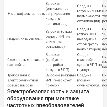
Высокая
Средняя
Ни
(оптимальное
(ограниченные
(н
Энергоэффективность
регулирование
возможности
то
каждого
оптимизации)
ре
вентилятора)
Средняя
Ни
Высокая (отказ
(отказ ЧРП
ЧР
одного ЧРП не
Надёжность системы
выводит из
ос
влияет на
строя группу
вс
остальные)
вентиляторов)
ве
Высокая
Средняя
Ни
Сложность монтажа и
(требуется
(настройка
(м
настройки
настройка
одного ЧРП на
на
каждого ЧРП)
группу)
Требования к
Высокие (каждый
Средние
Ни
электромагнитной
ЧРП генерирует
(помехи
ис
совместимости
помехи)
суммируются)
по
Электробезопасность и защита
оборудования при монтаже
частотных преобразователей