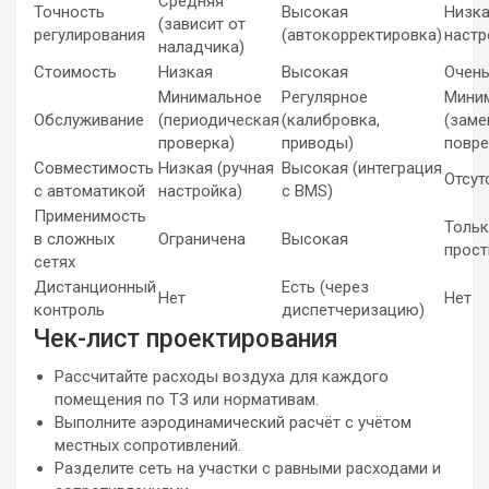
Средняя
Точность
Высокая
Низка
(зависит от
регулирования
(автокорректировка)
настр
наладчика)
Стоимость
Низкая
Высокая
Очень
Минимальное
Регулярное
Мини
Обслуживание
(периодическая
(калибровка,
(заме
проверка)
приводы)
повре
Совместимость
Низкая (ручная
Высокая (интеграция
Отсут
с автоматикой
настройка)
с BMS)
Применимость
Тольк
в сложных
Ограничена
Высокая
прост
сетях
Дистанционный
Есть (через
Нет
Нет
контроль
диспетчеризацию)
Чек-лист проектирования
Рассчитайте расходы воздуха для каждого
помещения по ТЗ или нормативам.
Выполните аэродинамический расчёт с учётом
местных сопротивлений.
Разделите сеть на участки с равными расходами и