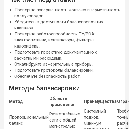
Проверьте завершённость монтажа и герметичность
воздуховодов.
Убедитесь в доступности балансировочных
клапанов.
Проверьте работоспособность ПУ/ВОА:
электропитание, вентиляторы, фильтры,
калориферы.
Подготовьте проектную документацию с
расчётными расходами.
Откалибруйте измерительные приборы.
Подготовьте протоколы балансировки.
Обеспечьте безопасность работ.
Методы балансировки
Область
Метод
Преимущества
Огра
применения
Системный
Требу
Разветвлённые
Пропорциональный
подход,
точн
сети с общей
баланс
минимум
расчё
магистралью