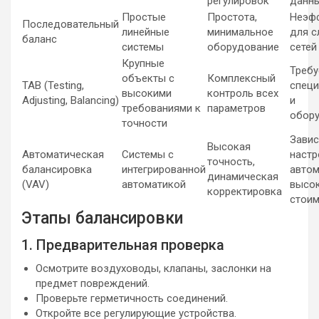
регулировок
данн
Простые
Простота,
Неэф
Последовательный
линейные
минимальное
для 
баланс
системы
оборудование
сетей
Крупные
Требу
объекты с
Комплексный
TAB (Testing,
специ
высокими
контроль всех
Adjusting, Balancing)
и
требованиями к
параметров
обор
точности
Завис
Высокая
Автоматическая
Системы с
настр
точность,
балансировка
интегрированной
автом
динамическая
(VAV)
автоматикой
высо
корректировка
стои
Этапы балансировки
1. Предварительная проверка
Осмотрите воздуховоды, клапаны, заслонки на
предмет повреждений.
Проверьте герметичность соединений.
Откройте все регулирующие устройства.