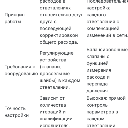
расходов в
Последовательна
ответвлениях
настройка
Принцип
относительно друг
каждого
работы
друга с
ответвления с
последующей
компенсацией
корректировкой
изменений в сети
общего расхода.
Балансировочные
Регулирующие
клапаны с
устройства
функцией
Требования к
(клапаны,
измерения
оборудованию
дроссельные
расхода и
шайбы) в каждом
перепада
ответвлении.
давления.
Зависит от
Высокая: прямой
количества
контроль
Точность
итераций и
параметров в
настройки
квалификации
каждом
исполнителя.
ответвлении.