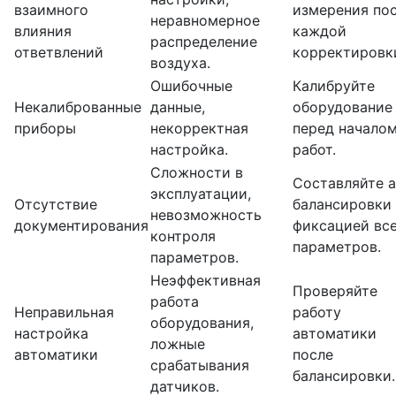
взаимного
измерения по
неравномерное
влияния
каждой
распределение
ответвлений
корректировк
воздуха.
Ошибочные
Калибруйте
Некалиброванные
данные,
оборудование
приборы
некорректная
перед начало
настройка.
работ.
Сложности в
Составляйте а
эксплуатации,
Отсутствие
балансировки 
невозможность
документирования
фиксацией вс
контроля
параметров.
параметров.
Неэффективная
Проверяйте
работа
Неправильная
работу
оборудования,
настройка
автоматики
ложные
автоматики
после
срабатывания
балансировки.
датчиков.