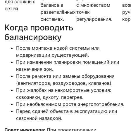
для сложных
баланса в
с множеством
во
сетей
разветвлённых
точек
руч
системах.
регулирования.
кор
Когда проводить
балансировку
После монтажа новой системы или
модернизации существующей.
При изменении планировки помещений или
назначения зон.
После ремонта или замены оборудования
(вентиляторов, воздуховодов, клапанов).
При жалобах на некомфортные условия:
сквозняки, духоту, перегрев.
При необъяснимом росте энергопотребления.
Перед сдачей объекта в эксплуатацию или
сезонной наладкой.
Совет инженера:
При проектировании