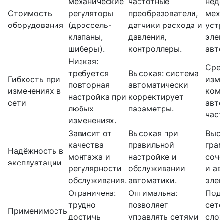
механические
частотные
нед
Стоимость
регуляторы
преобразователи,
мех
оборудования
(дроссель-
датчики расхода и
уст
клапаны,
давления,
эле
шиберы).
контроллеры.
авт
Низкая:
Сре
требуется
Высокая: система
Гибкость при
изм
повторная
автоматически
изменениях в
ком
настройка при
корректирует
сети
авт
любых
параметры.
час
изменениях.
Зависит от
Высокая при
Выс
качества
правильной
гра
Надёжность в
монтажа и
настройке и
соч
эксплуатации
регулярности
обслуживании
и а
обслуживания.
автоматики.
эле
Ограничена:
Оптимальна:
Под
трудно
позволяет
сет
Применимость
достичь
управлять сетями
сло