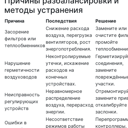
Причины разбалансировки и
методы устранения
Причина
Последствия
Решение
Снижение расхода
Замените или
Засорение
воздуха, перегрузка
очистите фил
фильтров или
вентиляторов, рост
промойте
теплообменников
энергопотребления.
теплообменни
Неконтролируемые
Герметизируй
Нарушение
утечки, искажение
соединения,
герметичности
расходов на
замените
воздуховодов
конечных
повреждённы
устройствах.
участки.
Неравномерное
Отремонтируй
Неисправность
распределение
замените при
регулирующих
воздуха, перерасход
откалибруйте
устройств
энергии.
заслонки.
Несоответствие
Перепрограм
Ошибки в
режимов работы
контроллеры,