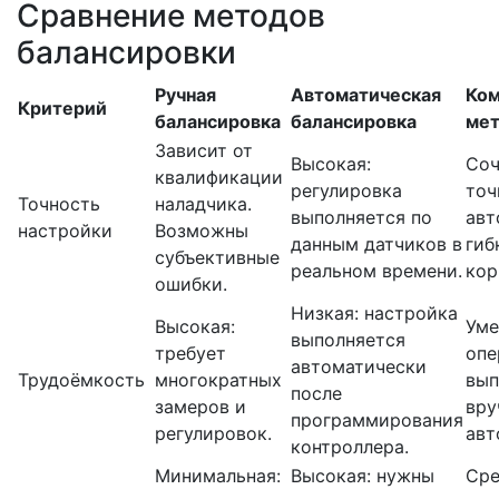
Сравнение методов
балансировки
Ручная
Автоматическая
Ком
Критерий
балансировка
балансировка
ме
Зависит от
Высокая:
Соч
квалификации
регулировка
точ
Точность
наладчика.
выполняется по
авт
настройки
Возможны
данным датчиков в
гиб
субъективные
реальном времени.
кор
ошибки.
Низкая: настройка
Высокая:
Уме
выполняется
требует
опе
автоматически
Трудоёмкость
многократных
вып
после
замеров и
вру
программирования
регулировок.
авт
контроллера.
Минимальная:
Высокая: нужны
Сре