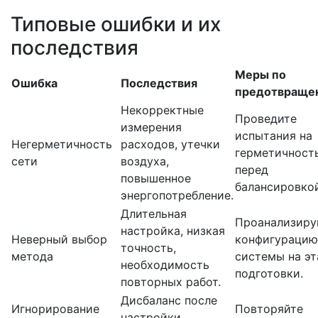
Типовые ошибки и их
последствия
Меры по
Ошибка
Последствия
предотвраще
Некорректные
Проведите
измерения
испытания на
Негерметичность
расходов, утечки
герметичност
сети
воздуха,
перед
повышенное
балансировкой
энергопотребление.
Длительная
Проанализиру
настройка, низкая
Неверный выбор
конфигурацию
точность,
метода
системы на эт
необходимость
подготовки.
повторных работ.
Дисбаланс после
Игнорирование
Повторяйте
настройки,