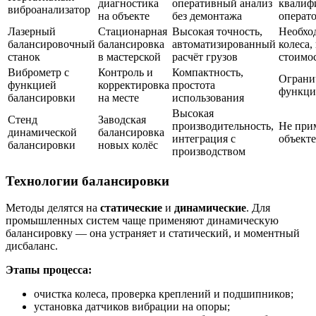
диагностика
оперативный анализ
квалиф
виброанализатор
на объекте
без демонтажа
операт
Лазерный
Стационарная
Высокая точность,
Необхо
балансировочный
балансировка
автоматизированный
колеса,
станок
в мастерской
расчёт грузов
стоимо
Виброметр с
Контроль и
Компактность,
Ограни
функцией
корректировка
простота
функци
балансировки
на месте
использования
Высокая
Стенд
Заводская
производительность,
Не при
динамической
балансировка
интеграция с
объекте
балансировки
новых колёс
производством
Технологии балансировки
Методы делятся на
статические
и
динамические
. Для
промышленных систем чаще применяют динамическую
балансировку — она устраняет и статический, и моментный
дисбаланс.
Этапы процесса:
очистка колеса, проверка креплений и подшипников;
установка датчиков вибрации на опоры;