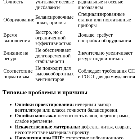
Точность
учитывает осевые
радиальные и осевые
дисбалансы
дисбалансы
Специализированные
Балансировочные
Оборудование
станки или портативные
ножи, призмы
приборы
Быстро, но с
Время
Дольше, требует
ограниченной
выполнения
настройки оборудования
эффективностью
Не обеспечивает
Влияние на
Значительно увеличивает
долговременной
ресурс
ресурс подшипников
стабильности
Не подходит для
Соответствие
Соблюдает требования СП
высокооборотных
нормативам
и ГОСТ для дымоудаления
вентиляторов
Типовые проблемы и причины
Ошибки проектирования:
неверный выбор
вентилятора или класса точности балансировки.
Ошибки монтажа:
несоосность валов, перекос рамы,
слабое крепление.
Некачественные материалы:
дефекты литья, сварки,
несоответствие материала проекту.
Нарушения при ПНР:
отсутствие вибрационного