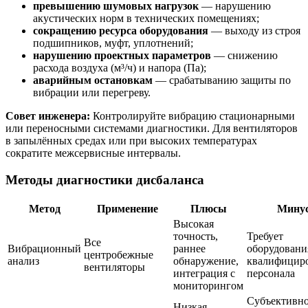
превышению шумовых нагрузок
— нарушению
акустических норм в технических помещениях;
сокращению ресурса оборудования
— выходу из строя
подшипников, муфт, уплотнений;
нарушению проектных параметров
— снижению
расхода воздуха (м³/ч) и напора (Па);
аварийным остановкам
— срабатыванию защиты по
вибрации или перегреву.
Совет инженера:
Контролируйте вибрацию стационарными
или переносными системами диагностики. Для вентиляторов
в запылённых средах или при высоких температурах
сократите межсервисные интервалы.
Методы диагностики дисбаланса
Метод
Применение
Плюсы
Мину
Высокая
точность,
Требует
Все
Вибрационный
раннее
оборудовани
центробежные
анализ
обнаружение,
квалифицир
вентиляторы
интеграция с
персонала
мониторингом
Субъективно
Низкая