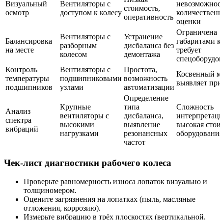
Визуальный
Вентиляторы с
невозможнос
стоимость,
осмотр
доступом к колесу
количествен
оперативность
оценки
Ограничена
Вентиляторы с
Устранение
Балансировка
габаритами к
разборным
дисбаланса без
на месте
требует
колесом
демонтажа
спецоборудо
Контроль
Вентиляторы с
Простота,
Косвенный м
температуры
подшипниковыми
возможность
выявляет пр
подшипников
узлами
автоматизации
Определение
Крупные
типа
Сложность
Анализ
вентиляторы с
дисбаланса,
интерпретац
спектра
высокими
выявление
высокая сто
вибраций
нагрузками
резонансных
оборудовани
частот
Чек-лист диагностики рабочего колеса
Проверьте равномерность износа лопаток визуально и
толщиномером.
Оцените загрязнения на лопатках (пыль, масляные
отложения, коррозию).
Измерьте вибрацию в трёх плоскостях (вертикальной,