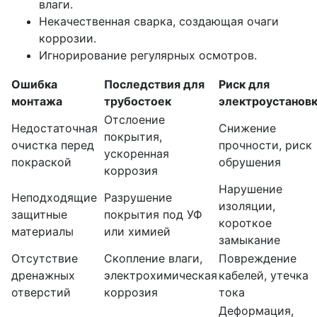
влаги.
Некачественная сварка, создающая очаги
коррозии.
Игнорирование регулярных осмотров.
Ошибка
Последствия для
Риск для
монтажа
трубостоек
электроустанов
Отслоение
Недостаточная
Снижение
покрытия,
очистка перед
прочности, риск
ускоренная
покраской
обрушения
коррозия
Нарушение
Неподходящие
Разрушение
изоляции,
защитные
покрытия под УФ
короткое
материалы
или химией
замыкание
Отсутствие
Скопление влаги,
Повреждение
дренажных
электрохимическая
кабелей, утечка
отверстий
коррозия
тока
Деформация,