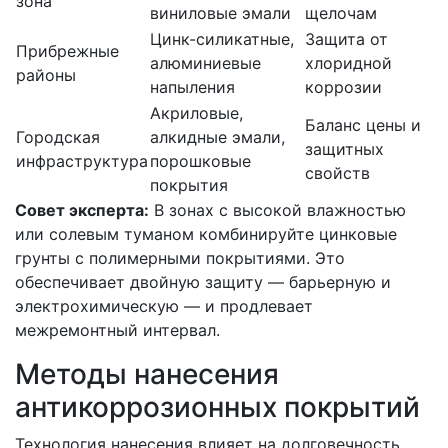
зона
виниловые эмали
щелочам
Цинк-силикатные,
Защита от
Прибрежные
алюминиевые
хлоридной
районы
напыления
коррозии
Акриловые,
Баланс цены и
Городская
алкидные эмали,
защитных
инфраструктура
порошковые
свойств
покрытия
Совет эксперта:
В зонах с высокой влажностью
или солевым туманом комбинируйте цинковые
грунты с полимерными покрытиями. Это
обеспечивает двойную защиту — барьерную и
электрохимическую — и продлевает
межремонтный интервал.
Методы нанесения
антикоррозионных покрытий
Технология нанесения влияет на долговечность