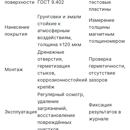
поверхности
ГОСТ 9.402
тестовые
пластины
Грунтовки и эмали
Измерение
стойкие к
Нанесение
толщины
атмосферным
покрытия
магнитным
воздействиям,
толщиномером
толщина ≥120 мкм
Дренажные
отверстия,
Проверка
герметизация
герметичности,
Монтаж
стыков,
отсутствие
коррозионностойкий
зазоров
крепёж
Регулярный осмотр,
удаление
Фиксация
загрязнений,
Эксплуатация
результатов в
восстановление
журнале
повреждённых
участков