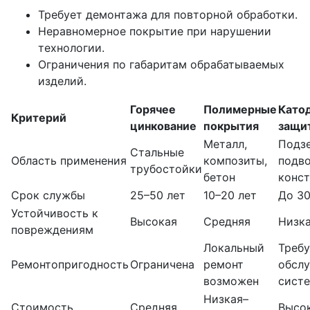
Требует демонтажа для повторной обработки.
Неравномерное покрытие при нарушении
технологии.
Ограничения по габаритам обрабатываемых
изделий.
Горячее
Полимерные
Като
Критерий
цинкование
покрытия
защи
Металл,
Подз
Стальные
Область применения
композиты,
подв
трубостойки
бетон
конс
Срок службы
25–50 лет
10–20 лет
До 30
Устойчивость к
Высокая
Средняя
Низк
повреждениям
Локальный
Требу
Ремонтопригодность
Ограничена
ремонт
обсл
возможен
сист
Низкая–
Стоимость
Средняя
Высо